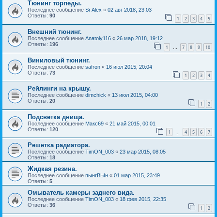
Тюнинг торпеды.
Последнее сообщение
Sr Alex
«
02 авг 2018, 23:03
Ответы:
90
1
2
3
4
5
Внешний тюнинг.
Последнее сообщение
Anatoly116
«
26 мар 2018, 19:12
Ответы:
196
1
7
8
9
10
…
Виниловый тюнинг.
Последнее сообщение
safron
«
16 июл 2015, 20:04
Ответы:
73
1
2
3
4
Рейлинги на крышу.
Последнее сообщение
dimchick
«
13 июл 2015, 04:00
Ответы:
20
1
2
Подсветка днища.
Последнее сообщение
Макс69
«
21 май 2015, 00:01
Ответы:
120
1
4
5
6
7
…
Решетка радиатора.
Последнее сообщение
TimON_003
«
23 мар 2015, 08:05
Ответы:
18
Жидкая резина.
Последнее сообщение
пынгВЫн
«
01 мар 2015, 23:49
Ответы:
5
Омыватель камеры заднего вида.
Последнее сообщение
TimON_003
«
18 фев 2015, 22:35
Ответы:
36
1
2