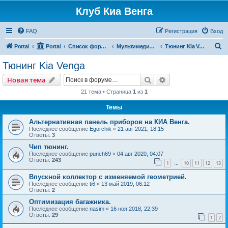
Клуб Киа Венга
FAQ
Регистрация
Вход
П
Portal
Portal
Список форумов
Мультимедиа, дополнительное оборудование и аксессуары
Тюнинг Kia Venga
о
Тюнинг Kia Venga
и
Поиск
Расширенный пои
Новая тема
с
21 тема • Страница
1
из
1
к
Темы
Альтернативная панель приборов на КИА Венга.
Последнее сообщение
Egorchik
«
21 авг 2021, 18:15
Ответы:
3
Чип тюнинг.
Последнее сообщение
punch69
«
04 авг 2020, 04:07
Ответы:
243
1
10
11
12
13
…
Впускной коллектор с изменяемой геометрией.
Последнее сообщение
ti6
«
13 май 2019, 06:12
Ответы:
2
Оптимизация багажника.
Последнее сообщение
nasim
«
16 ноя 2018, 22:39
Ответы:
29
1
2