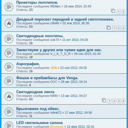
Проекторы логотипов.
Последнее сообщение
REAlex
«
16 июн 2014, 22:43
Ответы:
23
1
2
Диодный пересвет передней и задней светотехники.
Последнее сообщение
URAN
«
02 янв 2014, 05:38
Ответы:
53
1
2
3
Светодиодные логотипы.
Последнее сообщение
zuk73
«
11 окт 2013, 04:26
Ответы:
16
Заимствуем у других или чужие идеи для нас.
Последнее сообщение
V_I_K_T_O_R
«
29 сен 2013, 01:43
Ответы:
18
Аэрография.
Последнее сообщение
JON
«
22 ноя 2012, 04:25
Ответы:
16
Фишки и прибамбасы для Venga.
Последнее сообщение
DOC
«
28 авг 2012, 04:14
Ответы:
8
Светодиодная лента
Последнее сообщение
KiNN
«
13 авг 2012, 04:27
Ответы:
63
1
2
3
4
Брызговики под обвес.
Последнее сообщение
Infiniti72
«
17 июн 2012, 04:06
Ответы:
11
LED светильники салона
Последнее сообщение
Dronneo
«
12 фев 2012, 02:41