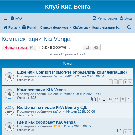
Клуб Киа Венга
FAQ
Регистрация
Вход
П
Portal
Portal
Список форумов
Kia Venga
Комплектации Kia Venga
о
Комплектации Kia Venga
и
Поиск
Расширенный пои
Новая тема
с
9 тем • Страница
1
из
1
к
Темы
Luxe или Comfort (помогите определить комплектацию).
Последнее сообщение
ZuzuZuzu82
«
02 фев 2023, 09:04
Ответы:
98
1
2
3
4
5
Комплектации KIA Venga.
Последнее сообщение
ZuzuZuzu82
«
28 янв 2023, 23:11
Ответы:
608
1
28
29
30
31
…
Re: Цены на новые КИА Венга у ОД.
Последнее сообщение
safron
«
09 фев 2018, 05:06
Ответы:
5
Где и как собирают KIA Venga.
Последнее сообщение
JON
«
11 ноя 2016, 00:52
Ответы:
37
1
2