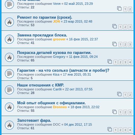
Последнее сообщение
Vеnя
«
02 май 2015, 23:29
Ответы:
22
1
2
Ремонт по гарантии (сроки).
Последнее сообщение
JON
«
23 мар 2015, 02:48
Ответы:
53
1
2
3
Замена прокладки блока.
Последнее сообщение
groover
«
16 фев 2015, 22:37
Ответы:
41
1
2
3
Покраска деталей кузова по гарантии.
Последнее сообщение
Gregory
«
11 фев 2015, 09:24
Ответы:
65
1
2
3
4
Гарантия - на что сколько (запчасти и пробег)?
Последнее сообщение
Kisa
«
17 янв 2015, 05:31
Ответы:
5
Наши отношения с КМР.
Последнее сообщение
Can9i
«
22 окт 2013, 07:55
Ответы:
28
1
2
Мой опыт общения с официалами.
Последнее сообщение
Dronneo
«
18 фев 2013, 22:02
Ответы:
55
1
2
3
Запотевает фара.
Последнее сообщение
DOC
«
04 дек 2012, 17:15
Ответы:
61
1
2
3
4