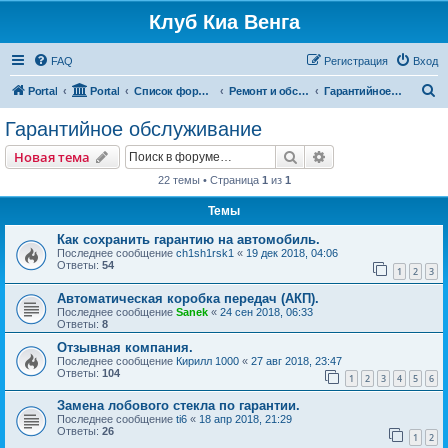
Клуб Киа Венга
FAQ
Регистрация
Вход
П
Portal
Portal
Список форумов
Ремонт и обслуживание Kia Venga
Гарантийное обслуживание
о
Гарантийное обслуживание
и
Поиск
Расширенный пои
Новая тема
с
22 темы • Страница
1
из
1
к
Темы
Как сохранить гарантию на автомобиль.
Последнее сообщение
ch1sh1rsk1
«
19 дек 2018, 04:06
Ответы:
54
1
2
3
Автоматическая коробка передач (АКП).
Последнее сообщение
Sanek
«
24 сен 2018, 06:33
Ответы:
8
Отзывная компания.
Последнее сообщение
Кирилл 1000
«
27 авг 2018, 23:47
Ответы:
104
1
2
3
4
5
6
Замена лобового стекла по гарантии.
Последнее сообщение
ti6
«
18 апр 2018, 21:29
Ответы:
26
1
2