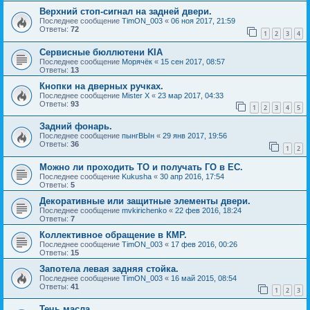
Верхний стоп-сигнал на задней двери.
Последнее сообщение
TimON_003
«
06 ноя 2017, 21:59
Ответы:
72
1
2
3
4
Сервисные бюллютени KIA
Последнее сообщение
Морячёк
«
15 сен 2017, 08:57
Ответы:
13
Кнопки на дверных ручках.
Последнее сообщение
Mister X
«
23 мар 2017, 04:33
Ответы:
93
1
2
3
4
5
Задний фонарь.
Последнее сообщение
пынгВЫн
«
29 янв 2017, 19:56
Ответы:
36
1
2
Можно ли проходить ТО и получать ГО в ЕС.
Последнее сообщение
Kukusha
«
30 апр 2016, 17:54
Ответы:
5
Декоративные или защитные элементы двери.
Последнее сообщение
mvkirichenko
«
22 фев 2016, 18:24
Ответы:
7
Коллективное обращение в КМР.
Последнее сообщение
TimON_003
«
17 фев 2016, 00:26
Ответы:
15
Запотела левая задняя стойка.
Последнее сообщение
TimON_003
«
16 май 2015, 08:54
Ответы:
41
1
2
3
Течь масла.