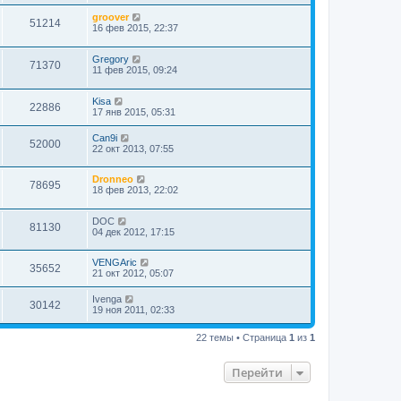
groover
51214
16 фев 2015, 22:37
Gregory
71370
11 фев 2015, 09:24
Kisa
22886
17 янв 2015, 05:31
Can9i
52000
22 окт 2013, 07:55
Dronneo
78695
18 фев 2013, 22:02
DOC
81130
04 дек 2012, 17:15
VENGAric
35652
21 окт 2012, 05:07
Ivenga
30142
19 ноя 2011, 02:33
22 темы • Страница
1
из
1
Перейти