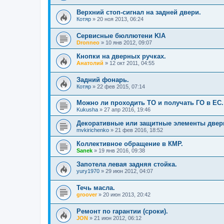
Верхний стоп-сигнал на задней двери.
Котяр
»
20 ноя 2013, 06:24
Сервисные бюллютени KIA
Dronneo
»
10 янв 2012, 09:07
Кнопки на дверных ручках.
Анатолий
»
12 окт 2011, 04:55
Задний фонарь.
Котяр
»
22 фев 2015, 07:14
Можно ли проходить ТО и получать ГО в ЕС.
Kukusha
»
27 апр 2016, 19:46
Декоративные или защитные элементы двер
mvkirichenko
»
21 фев 2016, 18:52
Коллективное обращение в КМР.
Sanek
»
19 янв 2016, 09:38
Запотела левая задняя стойка.
yury1970
»
29 июн 2012, 04:07
Течь масла.
groover
»
20 июн 2013, 20:42
Ремонт по гарантии (сроки).
JON
»
21 июн 2012, 06:12