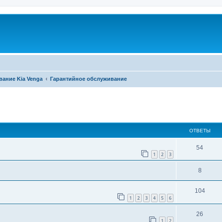
вание Kia Venga
Гарантийное обслуживание
ширенный поиск
ОТВЕТЫ
54
1
2
3
8
104
1
2
3
4
5
6
26
1
2