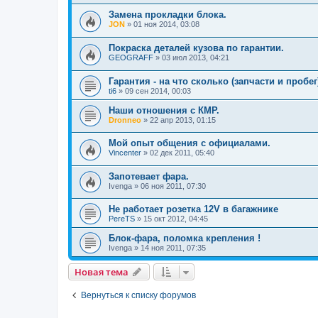
Замена прокладки блока.
JON
»
01 ноя 2014, 03:08
Покраска деталей кузова по гарантии.
GEOGRAFF
»
03 июл 2013, 04:21
Гарантия - на что сколько (запчасти и пробег
ti6
»
09 сен 2014, 00:03
Наши отношения с КМР.
Dronneo
»
22 апр 2013, 01:15
Мой опыт общения с официалами.
Vincenter
»
02 дек 2011, 05:40
Запотевает фара.
Ivenga
»
06 ноя 2011, 07:30
Не работает розетка 12V в багажнике
PereTS
»
15 окт 2012, 04:45
Блок-фара, поломка крепления !
Ivenga
»
14 ноя 2011, 07:35
Новая тема
Вернуться к списку форумов