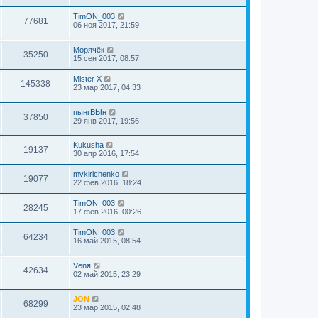
TimON_003
77681
06 ноя 2017, 21:59
Морячёк
35250
15 сен 2017, 08:57
Mister X
145338
23 мар 2017, 04:33
пынгВЫн
37850
29 янв 2017, 19:56
Kukusha
19137
30 апр 2016, 17:54
mvkirichenko
19077
22 фев 2016, 18:24
TimON_003
28245
17 фев 2016, 00:26
TimON_003
64234
16 май 2015, 08:54
Vеnя
42634
02 май 2015, 23:29
JON
68299
23 мар 2015, 02:48