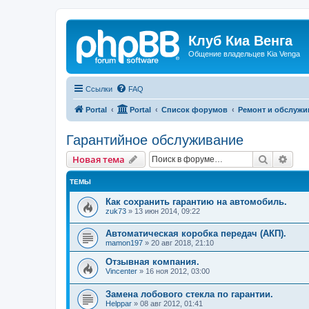
Клуб Киа Венга
Общение владельцев Kia Venga
Ссылки
FAQ
Portal
Portal
Список форумов
Ремонт и обслужи
Гарантийное обслуживание
Поиск
Рас
Новая тема
ТЕМЫ
Как сохранить гарантию на автомобиль.
zuk73
»
13 июн 2014, 09:22
Автоматическая коробка передач (АКП).
mamon197
»
20 авг 2018, 21:10
Отзывная компания.
Vincenter
»
16 ноя 2012, 03:00
Замена лобового стекла по гарантии.
Helppar
»
08 авг 2012, 01:41