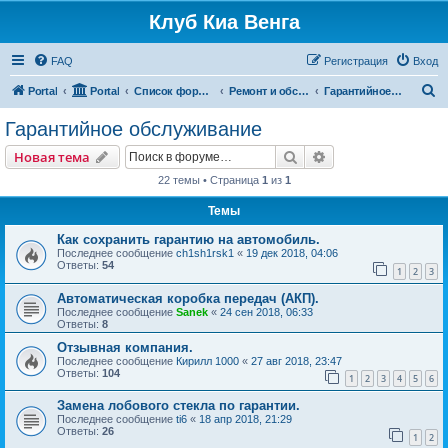
Клуб Киа Венга
FAQ
Регистрация
Вход
П
Portal
Portal
Список форумов
Ремонт и обслуживание Kia Venga
Гарантийное обслуживание
о
Гарантийное обслуживание
и
Поиск
Расширенный пои
Новая тема
с
22 темы • Страница
1
из
1
к
Темы
Как сохранить гарантию на автомобиль.
Последнее сообщение
ch1sh1rsk1
«
19 дек 2018, 04:06
Ответы:
54
1
2
3
Автоматическая коробка передач (АКП).
Последнее сообщение
Sanek
«
24 сен 2018, 06:33
Ответы:
8
Отзывная компания.
Последнее сообщение
Кирилл 1000
«
27 авг 2018, 23:47
Ответы:
104
1
2
3
4
5
6
Замена лобового стекла по гарантии.
Последнее сообщение
ti6
«
18 апр 2018, 21:29
Ответы:
26
1
2