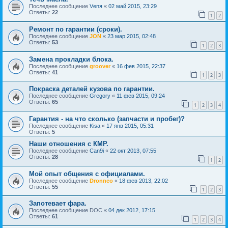
Последнее сообщение
Vеnя
«
02 май 2015, 23:29
Ответы:
22
1
2
Ремонт по гарантии (сроки).
Последнее сообщение
JON
«
23 мар 2015, 02:48
Ответы:
53
1
2
3
Замена прокладки блока.
Последнее сообщение
groover
«
16 фев 2015, 22:37
Ответы:
41
1
2
3
Покраска деталей кузова по гарантии.
Последнее сообщение
Gregory
«
11 фев 2015, 09:24
Ответы:
65
1
2
3
4
Гарантия - на что сколько (запчасти и пробег)?
Последнее сообщение
Kisa
«
17 янв 2015, 05:31
Ответы:
5
Наши отношения с КМР.
Последнее сообщение
Can9i
«
22 окт 2013, 07:55
Ответы:
28
1
2
Мой опыт общения с официалами.
Последнее сообщение
Dronneo
«
18 фев 2013, 22:02
Ответы:
55
1
2
3
Запотевает фара.
Последнее сообщение
DOC
«
04 дек 2012, 17:15
Ответы:
61
1
2
3
4