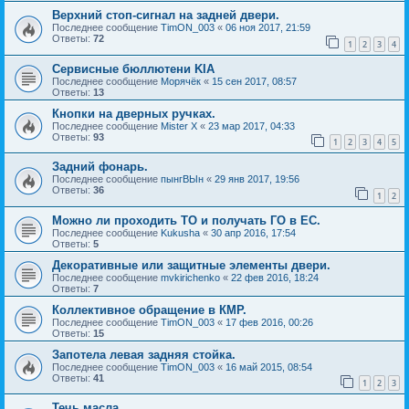
Верхний стоп-сигнал на задней двери.
Последнее сообщение
TimON_003
«
06 ноя 2017, 21:59
Ответы:
72
1
2
3
4
Сервисные бюллютени KIA
Последнее сообщение
Морячёк
«
15 сен 2017, 08:57
Ответы:
13
Кнопки на дверных ручках.
Последнее сообщение
Mister X
«
23 мар 2017, 04:33
Ответы:
93
1
2
3
4
5
Задний фонарь.
Последнее сообщение
пынгВЫн
«
29 янв 2017, 19:56
Ответы:
36
1
2
Можно ли проходить ТО и получать ГО в ЕС.
Последнее сообщение
Kukusha
«
30 апр 2016, 17:54
Ответы:
5
Декоративные или защитные элементы двери.
Последнее сообщение
mvkirichenko
«
22 фев 2016, 18:24
Ответы:
7
Коллективное обращение в КМР.
Последнее сообщение
TimON_003
«
17 фев 2016, 00:26
Ответы:
15
Запотела левая задняя стойка.
Последнее сообщение
TimON_003
«
16 май 2015, 08:54
Ответы:
41
1
2
3
Течь масла.