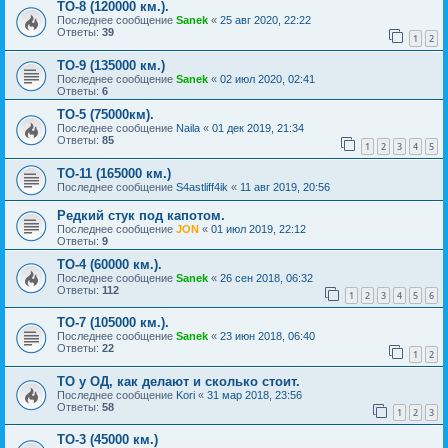
ТО-8 (120000 км.).
Последнее сообщение
Sanek
«
25 авг 2020, 22:22
Ответы:
39
1
2
ТО-9 (135000 км.)
Последнее сообщение
Sanek
«
02 июл 2020, 02:41
Ответы:
6
TO-5 (75000км).
Последнее сообщение
Naila
«
01 дек 2019, 21:34
Ответы:
85
1
2
3
4
5
ТО-11 (165000 км.)
Последнее сообщение
S4astliff4ik
«
11 авг 2019, 20:56
Редкий стук под капотом.
Последнее сообщение
JON
«
01 июл 2019, 22:12
Ответы:
9
ТО-4 (60000 км.).
Последнее сообщение
Sanek
«
26 сен 2018, 06:32
Ответы:
112
1
2
3
4
5
6
ТО-7 (105000 км.).
Последнее сообщение
Sanek
«
23 июн 2018, 06:40
Ответы:
22
1
2
ТО у ОД, как делают и сколько стоит.
Последнее сообщение
Kori
«
31 мар 2018, 23:56
Ответы:
58
1
2
3
ТО-3 (45000 км.)