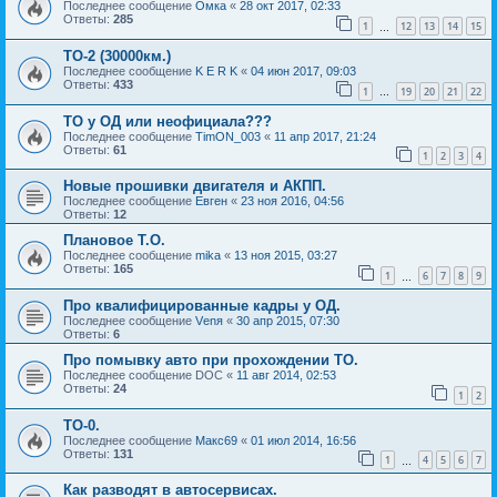
Последнее сообщение
Омка
«
28 окт 2017, 02:33
Ответы:
285
1
12
13
14
15
…
ТО-2 (30000км.)
Последнее сообщение
K E R K
«
04 июн 2017, 09:03
Ответы:
433
1
19
20
21
22
…
ТО у ОД или неофициала???
Последнее сообщение
TimON_003
«
11 апр 2017, 21:24
Ответы:
61
1
2
3
4
Новые прошивки двигателя и АКПП.
Последнее сообщение
Евген
«
23 ноя 2016, 04:56
Ответы:
12
Плановое Т.О.
Последнее сообщение
mika
«
13 ноя 2015, 03:27
Ответы:
165
1
6
7
8
9
…
Про квалифицированные кадры у ОД.
Последнее сообщение
Vеnя
«
30 апр 2015, 07:30
Ответы:
6
Про помывку авто при прохождении ТО.
Последнее сообщение
DOC
«
11 авг 2014, 02:53
Ответы:
24
1
2
ТО-0.
Последнее сообщение
Макс69
«
01 июл 2014, 16:56
Ответы:
131
1
4
5
6
7
…
Как разводят в автосервисах.