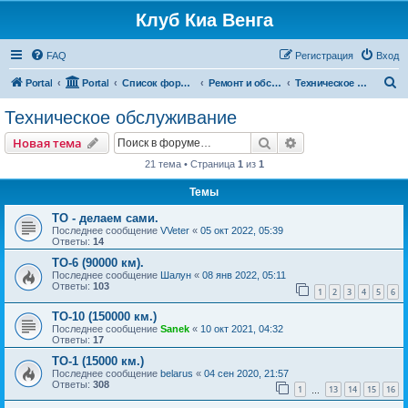
Клуб Киа Венга
FAQ
Регистрация
Вход
П
Portal
Portal
Список форумов
Ремонт и обслуживание Kia Venga
Техническое обслуживание
о
Техническое обслуживание
и
Поиск
Расширенный пои
Новая тема
с
21 тема • Страница
1
из
1
к
Темы
ТО - делаем сами.
Последнее сообщение
VVeter
«
05 окт 2022, 05:39
Ответы:
14
ТО-6 (90000 км).
Последнее сообщение
Шалун
«
08 янв 2022, 05:11
Ответы:
103
1
2
3
4
5
6
ТО-10 (150000 км.)
Последнее сообщение
Sanek
«
10 окт 2021, 04:32
Ответы:
17
ТО-1 (15000 км.)
Последнее сообщение
belarus
«
04 сен 2020, 21:57
Ответы:
308
1
13
14
15
16
…