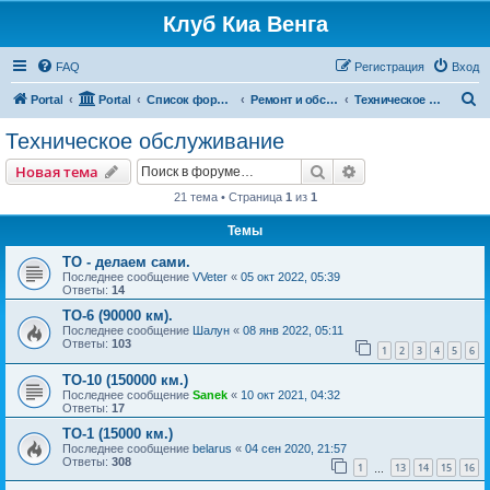
Клуб Киа Венга
FAQ
Регистрация
Вход
П
Portal
Portal
Список форумов
Ремонт и обслуживание Kia Venga
Техническое обслуживание
о
Техническое обслуживание
и
Поиск
Расширенный пои
Новая тема
с
21 тема • Страница
1
из
1
к
Темы
ТО - делаем сами.
Последнее сообщение
VVeter
«
05 окт 2022, 05:39
Ответы:
14
ТО-6 (90000 км).
Последнее сообщение
Шалун
«
08 янв 2022, 05:11
Ответы:
103
1
2
3
4
5
6
ТО-10 (150000 км.)
Последнее сообщение
Sanek
«
10 окт 2021, 04:32
Ответы:
17
ТО-1 (15000 км.)
Последнее сообщение
belarus
«
04 сен 2020, 21:57
Ответы:
308
1
13
14
15
16
…