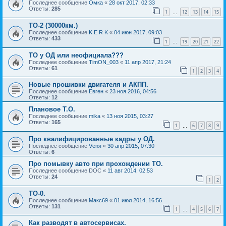
Последнее сообщение
Омка
«
28 окт 2017, 02:33
Ответы:
285
1
12
13
14
15
…
ТО-2 (30000км.)
Последнее сообщение
K E R K
«
04 июн 2017, 09:03
Ответы:
433
1
19
20
21
22
…
ТО у ОД или неофициала???
Последнее сообщение
TimON_003
«
11 апр 2017, 21:24
Ответы:
61
1
2
3
4
Новые прошивки двигателя и АКПП.
Последнее сообщение
Евген
«
23 ноя 2016, 04:56
Ответы:
12
Плановое Т.О.
Последнее сообщение
mika
«
13 ноя 2015, 03:27
Ответы:
165
1
6
7
8
9
…
Про квалифицированные кадры у ОД.
Последнее сообщение
Vеnя
«
30 апр 2015, 07:30
Ответы:
6
Про помывку авто при прохождении ТО.
Последнее сообщение
DOC
«
11 авг 2014, 02:53
Ответы:
24
1
2
ТО-0.
Последнее сообщение
Макс69
«
01 июл 2014, 16:56
Ответы:
131
1
4
5
6
7
…
Как разводят в автосервисах.