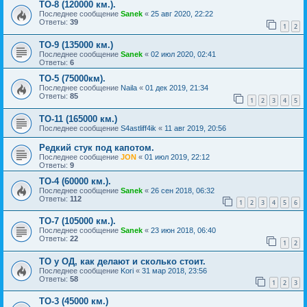
ТО-8 (120000 км.).
Последнее сообщение
Sanek
«
25 авг 2020, 22:22
Ответы:
39
1
2
ТО-9 (135000 км.)
Последнее сообщение
Sanek
«
02 июл 2020, 02:41
Ответы:
6
TO-5 (75000км).
Последнее сообщение
Naila
«
01 дек 2019, 21:34
Ответы:
85
1
2
3
4
5
ТО-11 (165000 км.)
Последнее сообщение
S4astliff4ik
«
11 авг 2019, 20:56
Редкий стук под капотом.
Последнее сообщение
JON
«
01 июл 2019, 22:12
Ответы:
9
ТО-4 (60000 км.).
Последнее сообщение
Sanek
«
26 сен 2018, 06:32
Ответы:
112
1
2
3
4
5
6
ТО-7 (105000 км.).
Последнее сообщение
Sanek
«
23 июн 2018, 06:40
Ответы:
22
1
2
ТО у ОД, как делают и сколько стоит.
Последнее сообщение
Kori
«
31 мар 2018, 23:56
Ответы:
58
1
2
3
ТО-3 (45000 км.)