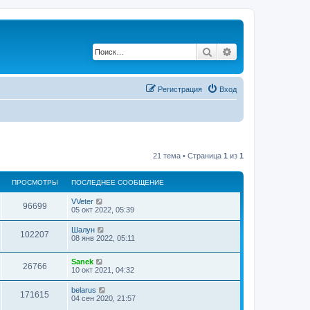
Поиск
Расширенный по
Регистрация
Вход
21 тема • Страница
1
из
1
ПРОСМОТРЫ
ПОСЛЕДНЕЕ СООБЩЕНИЕ
VVeter
96699
05 окт 2022, 05:39
Шалун
102207
08 янв 2022, 05:11
Sanek
26766
10 окт 2021, 04:32
belarus
171615
04 сен 2020, 21:57