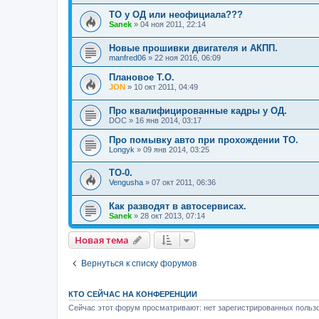
ТО у ОД или неофициала???
Sanek
»
04 ноя 2011, 22:14
Новые прошивки двигателя и АКПП.
manfred06
»
22 ноя 2016, 06:09
Плановое Т.О.
JON
»
10 окт 2011, 04:49
Про квалифицированные кадры у ОД.
DOC
»
16 янв 2014, 03:17
Про помывку авто при прохождении ТО.
Longyk
»
09 янв 2014, 03:25
ТО-0.
Vengusha
»
07 окт 2011, 06:36
Как разводят в автосервисах.
Sanek
»
28 окт 2013, 07:14
Новая тема
Вернуться к списку форумов
КТО СЕЙЧАС НА КОНФЕРЕНЦИИ
Сейчас этот форум просматривают: нет зарегистрированных пользо