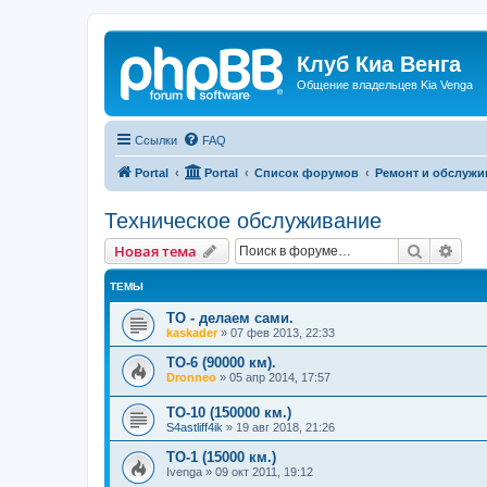
Клуб Киа Венга
Общение владельцев Kia Venga
Ссылки
FAQ
Portal
Portal
Список форумов
Ремонт и обслужи
Техническое обслуживание
Поиск
Рас
Новая тема
ТЕМЫ
ТО - делаем сами.
kaskader
»
07 фев 2013, 22:33
ТО-6 (90000 км).
Dronneo
»
05 апр 2014, 17:57
ТО-10 (150000 км.)
S4astliff4ik
»
19 авг 2018, 21:26
ТО-1 (15000 км.)
Ivenga
»
09 окт 2011, 19:12