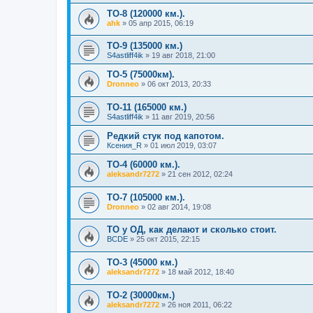
ТО-8 (120000 км.).
ahk
»
05 апр 2015, 06:19
ТО-9 (135000 км.)
S4astliff4ik
»
19 авг 2018, 21:00
TO-5 (75000км).
Dronneo
»
06 окт 2013, 20:33
ТО-11 (165000 км.)
S4astliff4ik
»
11 авг 2019, 20:56
Редкий стук под капотом.
Ксения_R
»
01 июл 2019, 03:07
ТО-4 (60000 км.).
aleksandr7272
»
21 сен 2012, 02:24
ТО-7 (105000 км.).
Dronneo
»
02 авг 2014, 19:08
ТО у ОД, как делают и сколько стоит.
BCDE
»
25 окт 2015, 22:15
ТО-3 (45000 км.)
aleksandr7272
»
18 май 2012, 18:40
ТО-2 (30000км.)
aleksandr7272
»
26 ноя 2011, 06:22