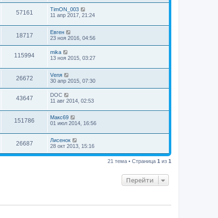
TimON_003
57161
11 апр 2017, 21:24
Евген
18717
23 ноя 2016, 04:56
mika
115994
13 ноя 2015, 03:27
Vеnя
26672
30 апр 2015, 07:30
DOC
43647
11 авг 2014, 02:53
Макс69
151786
01 июл 2014, 16:56
Лисенок
26687
28 окт 2013, 15:16
21 тема • Страница
1
из
1
Перейти