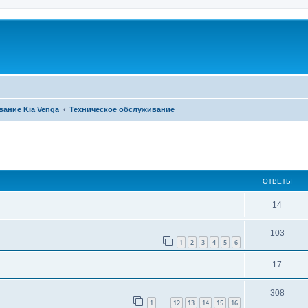
вание Kia Venga
Техническое обслуживание
ширенный поиск
ОТВЕТЫ
14
103
1
2
3
4
5
6
17
308
1
12
13
14
15
16
…