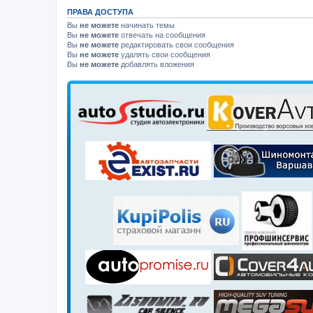
ПРАВА ДОСТУПА
Вы
не можете
начинать темы
Вы
не можете
отвечать на сообщения
Вы
не можете
редактировать свои сообщения
Вы
не можете
удалять свои сообщения
Вы
не можете
добавлять вложения