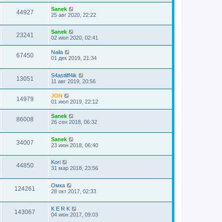
Sanek
44927
25 авг 2020, 22:22
Sanek
23241
02 июл 2020, 02:41
Naila
67450
01 дек 2019, 21:34
S4astliff4ik
13051
11 авг 2019, 20:56
JON
14979
01 июл 2019, 22:12
Sanek
86008
26 сен 2018, 06:32
Sanek
34007
23 июн 2018, 06:40
Kori
44850
31 мар 2018, 23:56
Омка
124261
28 окт 2017, 02:33
K E R K
143067
04 июн 2017, 09:03