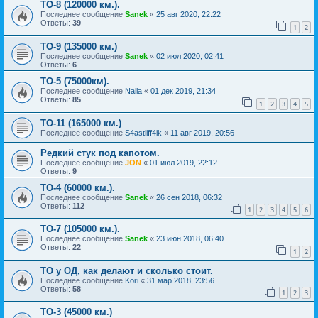
ТО-8 (120000 км.).
Последнее сообщение
Sanek
«
25 авг 2020, 22:22
Ответы:
39
1
2
ТО-9 (135000 км.)
Последнее сообщение
Sanek
«
02 июл 2020, 02:41
Ответы:
6
TO-5 (75000км).
Последнее сообщение
Naila
«
01 дек 2019, 21:34
Ответы:
85
1
2
3
4
5
ТО-11 (165000 км.)
Последнее сообщение
S4astliff4ik
«
11 авг 2019, 20:56
Редкий стук под капотом.
Последнее сообщение
JON
«
01 июл 2019, 22:12
Ответы:
9
ТО-4 (60000 км.).
Последнее сообщение
Sanek
«
26 сен 2018, 06:32
Ответы:
112
1
2
3
4
5
6
ТО-7 (105000 км.).
Последнее сообщение
Sanek
«
23 июн 2018, 06:40
Ответы:
22
1
2
ТО у ОД, как делают и сколько стоит.
Последнее сообщение
Kori
«
31 мар 2018, 23:56
Ответы:
58
1
2
3
ТО-3 (45000 км.)