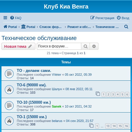
Клуб Киа Венга
FAQ
Регистрация
Вход
П
Portal
Portal
Список форумов
Ремонт и обслуживание Kia Venga
Техническое обслуживание
о
Техническое обслуживание
и
Поиск
Расширенный пои
Новая тема
с
21 тема • Страница
1
из
1
к
Темы
ТО - делаем сами.
Последнее сообщение
VVeter
«
05 окт 2022, 05:39
Ответы:
14
ТО-6 (90000 км).
Последнее сообщение
Шалун
«
08 янв 2022, 05:11
Ответы:
103
1
2
3
4
5
6
ТО-10 (150000 км.)
Последнее сообщение
Sanek
«
10 окт 2021, 04:32
Ответы:
17
ТО-1 (15000 км.)
Последнее сообщение
belarus
«
04 сен 2020, 21:57
Ответы:
308
1
13
14
15
16
…