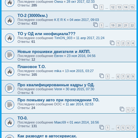
Последнее сообщение
Омка
«
28 окт 2017, 02:33
Ответы:
285
1
12
13
14
15
…
ТО-2 (30000км.)
Последнее сообщение
K E R K
«
04 июн 2017, 09:03
Ответы:
433
1
19
20
21
22
…
ТО у ОД или неофициала???
Последнее сообщение
TimON_003
«
11 апр 2017, 21:24
Ответы:
61
1
2
3
4
Новые прошивки двигателя и АКПП.
Последнее сообщение
Евген
«
23 ноя 2016, 04:56
Ответы:
12
Плановое Т.О.
Последнее сообщение
mika
«
13 ноя 2015, 03:27
Ответы:
165
1
6
7
8
9
…
Про квалифицированные кадры у ОД.
Последнее сообщение
Vеnя
«
30 апр 2015, 07:30
Ответы:
6
Про помывку авто при прохождении ТО.
Последнее сообщение
DOC
«
11 авг 2014, 02:53
Ответы:
24
1
2
ТО-0.
Последнее сообщение
Макс69
«
01 июл 2014, 16:56
Ответы:
131
1
4
5
6
7
…
Как разводят в автосервисах.