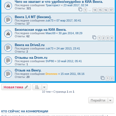
Чего не хватает и что удобно/неудобно в КИА Венга.
Последнее сообщение
Тракторист
«
23 май 2017, 02:34
Ответы:
321
1
14
15
16
17
…
Венга 1,4 МТ (бензин).
Последнее сообщение
zuk73
«
07 мар 2017, 00:41
Ответы:
17
Безопасная езда на КИА Венга.
Последнее сообщение
Макс69
«
30 дек 2014, 08:29
Ответы:
62
1
2
3
4
Венга на Drive2.ru
Последнее сообщение
zuk73
«
24 авг 2013, 23:41
Ответы:
2
Отзывы на Drom.ru
Последнее сообщение
SVP80
«
10 май 2012, 05:41
Ответы:
1
Отзыв на Венгу.
Последнее сообщение
Dronneo
«
15 ноя 2011, 06:16
Ответы:
20
1
2
Новая тема
10 тем • Страница
1
из
1
Перейти
КТО СЕЙЧАС НА КОНФЕРЕНЦИИ