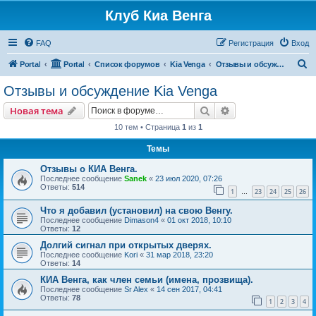
Клуб Киа Венга
FAQ
Регистрация
Вход
П
Portal
Portal
Список форумов
Kia Venga
Отзывы и обсуждение Kia Venga
о
Отзывы и обсуждение Kia Venga
и
Поиск
Расширенный пои
Новая тема
с
10 тем • Страница
1
из
1
к
Темы
Отзывы о КИА Венга.
Последнее сообщение
Sanek
«
23 июл 2020, 07:26
Ответы:
514
1
23
24
25
26
…
Что я добавил (установил) на свою Венгу.
Последнее сообщение
Dimason4
«
01 окт 2018, 10:10
Ответы:
12
Долгий сигнал при открытых дверях.
Последнее сообщение
Kori
«
31 мар 2018, 23:20
Ответы:
14
КИА Венга, как член семьи (имена, прозвища).
Последнее сообщение
Sr Alex
«
14 сен 2017, 04:41
Ответы:
78
1
2
3
4