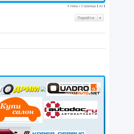
4 темы • Страница
1
из
1
Перейти