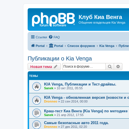
Клуб Киа Венга
Общение владельцев Kia Venga
Ссылки
FAQ
Portal
Portal
Список форумов
Kia Venga
Публи
Публикации о Kia Venga
Поиск
Рас
Новая тема
ТЕМЫ
KIA Venga, Публикации и Тест-драйвы.
Sanek
»
10 окт 2011, 05:55
KIA Venga - обновленная версия (новости и 
Dronneo
»
22 сен 2014, 00:00
Краш-тест Киа Венга (Kia Venga) по методике
Sanek
»
21 апр 2012, 17:55
Самые безопасные авто 2011 года.
Dronneo
»
27 дек 2011, 02:20