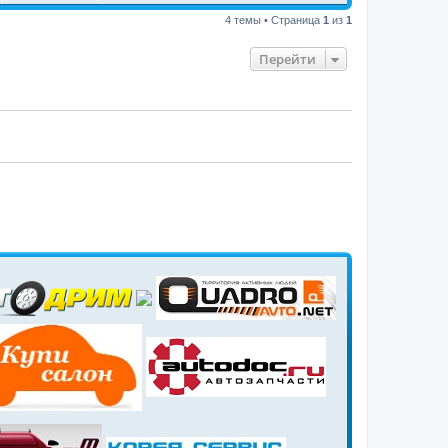
4 темы • Страница
1
из
1
Перейти