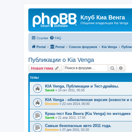
Клуб Киа Венга
Общение владельцев Kia Venga
Ссылки
FAQ
Portal
Portal
Список форумов
Kia Venga
Публи
Публикации о Kia Venga
Поиск
Рас
Новая тема
ТЕМЫ
KIA Venga, Публикации и Тест-драйвы.
Sanek
»
10 окт 2011, 05:55
KIA Venga - обновленная версия (новости и 
Dronneo
»
22 сен 2014, 00:00
Краш-тест Киа Венга (Kia Venga) по методике
Sanek
»
21 апр 2012, 17:55
Самые безопасные авто 2011 года.
Dronneo
»
27 дек 2011, 02:20