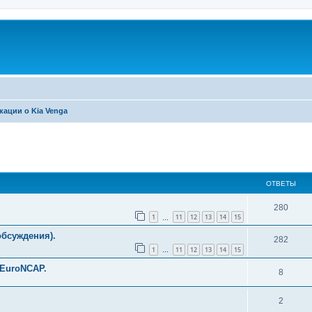
кации о Kia Venga
ширенный поиск
ОТВЕТЫ
280
1
11
12
13
14
15
…
обсуждения).
282
1
11
12
13
14
15
…
 EuroNCAP.
8
2