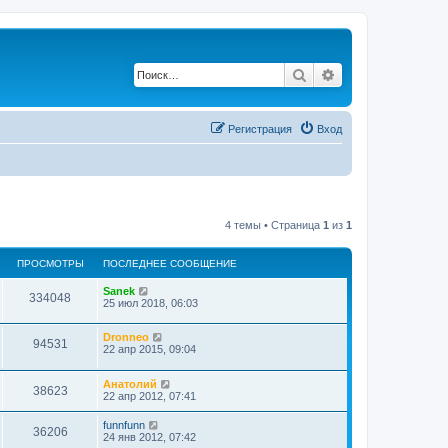
Поиск
Расширенный по
Регистрация
Вход
4 темы • Страница
1
из
1
ПРОСМОТРЫ
ПОСЛЕДНЕЕ СООБЩЕНИЕ
Sanek
334048
25 июл 2018, 06:03
Dronneo
94531
22 апр 2015, 09:04
Анатолий
38623
22 апр 2012, 07:41
funnfunn
36206
24 янв 2012, 07:42