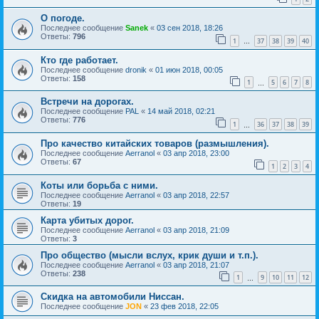
О погоде.
Последнее сообщение
Sanek
«
03 сен 2018, 18:26
Ответы:
796
1
37
38
39
40
…
Кто где работает.
Последнее сообщение
dronik
«
01 июн 2018, 00:05
Ответы:
158
1
5
6
7
8
…
Встречи на дорогах.
Последнее сообщение
PAL
«
14 май 2018, 02:21
Ответы:
776
1
36
37
38
39
…
Про качество китайских товаров (размышления).
Последнее сообщение
Aerranol
«
03 апр 2018, 23:00
Ответы:
67
1
2
3
4
Коты или борьба с ними.
Последнее сообщение
Aerranol
«
03 апр 2018, 22:57
Ответы:
19
Карта убитых дорог.
Последнее сообщение
Aerranol
«
03 апр 2018, 21:09
Ответы:
3
Про общество (мысли вслух, крик души и т.п.).
Последнее сообщение
Aerranol
«
03 апр 2018, 21:07
Ответы:
238
1
9
10
11
12
…
Скидка на автомобили Ниссан.
Последнее сообщение
JON
«
23 фев 2018, 22:05