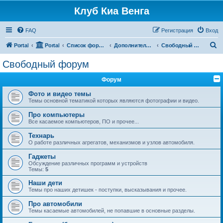
Клуб Киа Венга
FAQ
Регистрация
Вход
П
Portal
Portal
Список форумов
Дополнительные разделы
Свободный форум
о
Свободный форум
и
Форум
с
к
Фото и видео темы
Темы основной тематикой которых являются фотографии и видео.
Про компьютеры
Все касаемое компьютеров, ПО и прочее...
Технарь
О работе различных агрегатов, механизмов и узлов автомобиля.
Гаджеты
Обсуждение различных программ и устройств
Темы:
5
Наши дети
Темы про наших детишек - поступки, высказывания и прочее.
Про автомобили
Темы касаемые автомобилей, не попавшие в основные разделы.