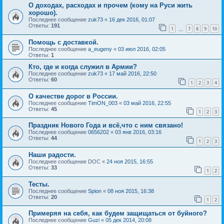
О доходах, расходах и прочем (кому на Руси жить
хорошо).
Последнее сообщение
zuk73
«
16 дек 2016, 01:07
Ответы:
191
1
7
8
9
10
…
Помощь с доставкой.
Последнее сообщение
a_eugeny
«
03 июл 2016, 02:05
Ответы:
1
Кто, где и когда служил в Армии?
Последнее сообщение
zuk73
«
17 май 2016, 22:50
Ответы:
60
1
2
3
4
О качестве дорог в России.
Последнее сообщение
TimON_003
«
03 май 2016, 22:55
Ответы:
45
1
2
3
Праздник Нового Года и всё,что с ним связано!
Последнее сообщение
0656202
«
03 янв 2016, 03:16
Ответы:
44
1
2
3
Наши радости.
Последнее сообщение
DOC
«
24 ноя 2015, 16:55
Ответы:
33
1
2
Тесты.
Последнее сообщение
Spion
«
08 ноя 2015, 16:38
Ответы:
20
1
2
Примеряя на себя, как будем защищаться от буйного?
Последнее сообщение
Guzi
«
05 дек 2014, 20:08