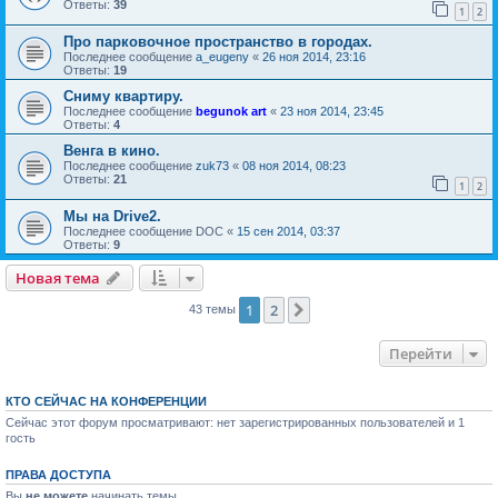
Ответы:
39
1
2
Про парковочное пространство в городах.
Последнее сообщение
a_eugeny
«
26 ноя 2014, 23:16
Ответы:
19
Сниму квартиру.
Последнее сообщение
begunok art
«
23 ноя 2014, 23:45
Ответы:
4
Венга в кино.
Последнее сообщение
zuk73
«
08 ноя 2014, 08:23
Ответы:
21
1
2
Мы на Drive2.
Последнее сообщение
DOC
«
15 сен 2014, 03:37
Ответы:
9
Новая тема
1
2
След.
43 темы
Перейти
КТО СЕЙЧАС НА КОНФЕРЕНЦИИ
Сейчас этот форум просматривают: нет зарегистрированных пользователей и 1
гость
ПРАВА ДОСТУПА
Вы
не можете
начинать темы