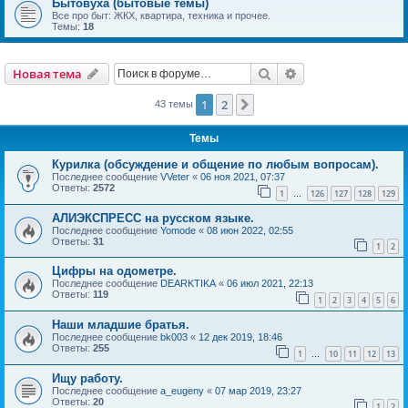
Бытовуха (бытовые темы)
Все про быт: ЖКХ, квартира, техника и прочее.
Темы:
18
Поиск
Расширенный пои
Новая тема
1
2
След.
43 темы
Темы
Курилка (обсуждение и общение по любым вопросам).
Последнее сообщение
VVeter
«
06 ноя 2021, 07:37
Ответы:
2572
1
126
127
128
129
…
АЛИЭКСПРЕСС на русском языке.
Последнее сообщение
Yomode
«
08 июн 2022, 02:55
Ответы:
31
1
2
Цифры на одометре.
Последнее сообщение
DEARKTIKA
«
06 июл 2021, 22:13
Ответы:
119
1
2
3
4
5
6
Наши младшие братья.
Последнее сообщение
bk003
«
12 дек 2019, 18:46
Ответы:
255
1
10
11
12
13
…
Ищу работу.
Последнее сообщение
a_eugeny
«
07 мар 2019, 23:27
Ответы:
20
1
2