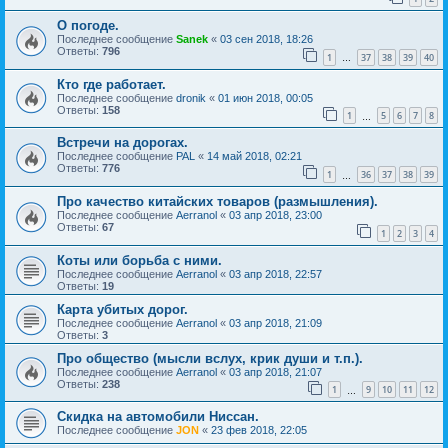
О погоде.
Последнее сообщение
Sanek
«
03 сен 2018, 18:26
Ответы:
796
1
37
38
39
40
…
Кто где работает.
Последнее сообщение
dronik
«
01 июн 2018, 00:05
Ответы:
158
1
5
6
7
8
…
Встречи на дорогах.
Последнее сообщение
PAL
«
14 май 2018, 02:21
Ответы:
776
1
36
37
38
39
…
Про качество китайских товаров (размышления).
Последнее сообщение
Aerranol
«
03 апр 2018, 23:00
Ответы:
67
1
2
3
4
Коты или борьба с ними.
Последнее сообщение
Aerranol
«
03 апр 2018, 22:57
Ответы:
19
Карта убитых дорог.
Последнее сообщение
Aerranol
«
03 апр 2018, 21:09
Ответы:
3
Про общество (мысли вслух, крик души и т.п.).
Последнее сообщение
Aerranol
«
03 апр 2018, 21:07
Ответы:
238
1
9
10
11
12
…
Скидка на автомобили Ниссан.
Последнее сообщение
JON
«
23 фев 2018, 22:05