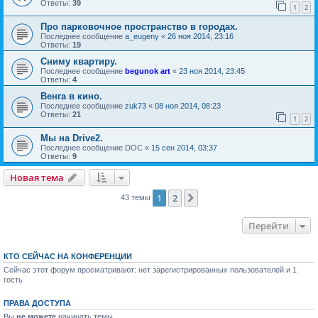
Ответы:
39
1
2
Про парковочное пространство в городах.
Последнее сообщение
a_eugeny
«
26 ноя 2014, 23:16
Ответы:
19
Сниму квартиру.
Последнее сообщение
begunok art
«
23 ноя 2014, 23:45
Ответы:
4
Венга в кино.
Последнее сообщение
zuk73
«
08 ноя 2014, 08:23
Ответы:
21
1
2
Мы на Drive2.
Последнее сообщение
DOC
«
15 сен 2014, 03:37
Ответы:
9
Новая тема
1
2
След.
43 темы
Перейти
КТО СЕЙЧАС НА КОНФЕРЕНЦИИ
Сейчас этот форум просматривают: нет зарегистрированных пользователей и 1
гость
ПРАВА ДОСТУПА
Вы
не можете
начинать темы