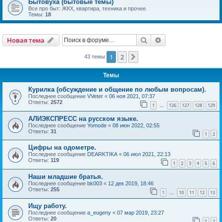
Бытовуха (бытовые темы)
Все про быт: ЖКХ, квартира, техника и прочее.
Темы:
18
Поиск
Расширенный пои
Новая тема
1
2
След.
43 темы
Темы
Курилка (обсуждение и общение по любым вопросам).
Последнее сообщение
VVeter
«
06 ноя 2021, 07:37
Ответы:
2572
1
126
127
128
129
…
АЛИЭКСПРЕСС на русском языке.
Последнее сообщение
Yomode
«
08 июн 2022, 02:55
Ответы:
31
1
2
Цифры на одометре.
Последнее сообщение
DEARKTIKA
«
06 июл 2021, 22:13
Ответы:
119
1
2
3
4
5
6
Наши младшие братья.
Последнее сообщение
bk003
«
12 дек 2019, 18:46
Ответы:
255
1
10
11
12
13
…
Ищу работу.
Последнее сообщение
a_eugeny
«
07 мар 2019, 23:27
Ответы:
20
1
2