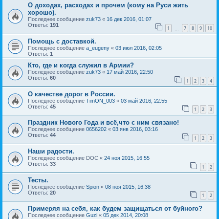
О доходах, расходах и прочем (кому на Руси жить
хорошо).
Последнее сообщение
zuk73
«
16 дек 2016, 01:07
Ответы:
191
1
7
8
9
10
…
Помощь с доставкой.
Последнее сообщение
a_eugeny
«
03 июл 2016, 02:05
Ответы:
1
Кто, где и когда служил в Армии?
Последнее сообщение
zuk73
«
17 май 2016, 22:50
Ответы:
60
1
2
3
4
О качестве дорог в России.
Последнее сообщение
TimON_003
«
03 май 2016, 22:55
Ответы:
45
1
2
3
Праздник Нового Года и всё,что с ним связано!
Последнее сообщение
0656202
«
03 янв 2016, 03:16
Ответы:
44
1
2
3
Наши радости.
Последнее сообщение
DOC
«
24 ноя 2015, 16:55
Ответы:
33
1
2
Тесты.
Последнее сообщение
Spion
«
08 ноя 2015, 16:38
Ответы:
20
1
2
Примеряя на себя, как будем защищаться от буйного?
Последнее сообщение
Guzi
«
05 дек 2014, 20:08