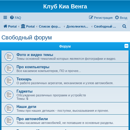
Клуб Киа Венга
FAQ
Регистрация
Вход
П
Portal
Portal
Список форумов
Дополнительные разделы
Свободный форум
о
Свободный форум
и
Форум
с
к
Фото и видео темы
Темы основной тематикой которых являются фотографии и видео.
Про компьютеры
Все касаемое компьютеров, ПО и прочее...
Технарь
О работе различных агрегатов, механизмов и узлов автомобиля.
Гаджеты
Обсуждение различных программ и устройств
Темы:
5
Наши дети
Темы про наших детишек - поступки, высказывания и прочее.
Про автомобили
Темы касаемые автомобилей, не попавшие в основные разделы.