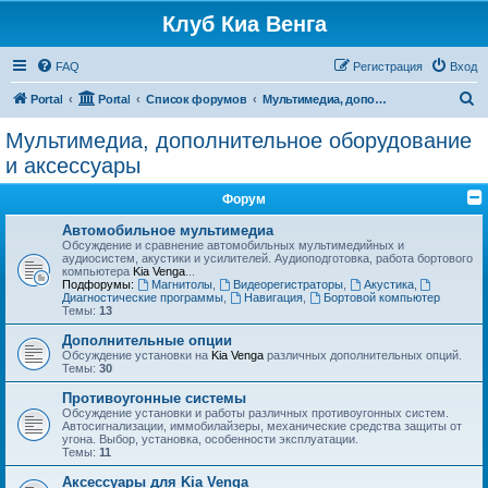
Клуб Киа Венга
FAQ
Регистрация
Вход
П
Portal
Portal
Список форумов
Мультимедиа, дополнительное оборудование и аксессуары
о
Мультимедиа, дополнительное оборудование
и
и аксессуары
с
Форум
к
Автомобильное мультимедиа
Обсуждение и сравнение автомобильных мультимедийных и
аудиосистем, акустики и усилителей. Аудиоподготовка, работа бортового
компьютера
Kia Venga
...
Подфорумы:
Магнитолы
,
Видеорегистраторы
,
Акустика
,
Диагностические программы
,
Навигация
,
Бортовой компьютер
Темы:
13
Дополнительные опции
Обсуждение установки на
Kia Venga
различных дополнительных опций.
Темы:
30
Противоугонные системы
Обсуждение установки и работы различных противоугонных систем.
Автосигнализации, иммобилайзеры, механические средства защиты от
угона. Выбор, установка, особенности эксплуатации.
Темы:
11
Аксессуары для Kia Venga