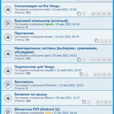
Сигнализация на Kia Venga.
Последнее сообщение
Kart
«
11 янв 2023, 21:56
Ответы:
513
1
23
24
25
26
…
Бортовой компьютер (штатный).
Последнее сообщение
Sanek
«
24 дек 2022, 04:16
Ответы:
8
Парктроник.
Последнее сообщение
Котяр
«
13 сен 2022, 05:43
Ответы:
54
1
2
3
Навигационные системы (выбираем, сравниваем,
обсуждаем).
Последнее сообщение
gimi
«
25 июн 2022, 04:52
Ответы:
275
1
11
12
13
14
…
Подлокотник для Venga.
Последнее сообщение
warp85
«
12 май 2022, 16:53
Ответы:
205
1
8
9
10
11
…
Автозапуск.
Последнее сообщение
Petrovich
«
10 апр 2022, 16:23
Ответы:
9
Багажник на крышу.
Последнее сообщение
Elkess
«
09 ноя 2021, 11:27
Ответы:
164
1
6
7
8
9
…
Магнитола PX5 (Android 11).
Последнее сообщение
JON
«
17 окт 2021, 04:16