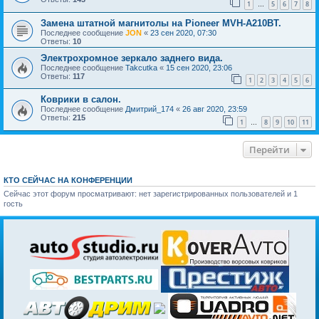
1
5
6
7
8
…
Замена штатной магнитолы на Pioneer MVH-A210BT.
Последнее сообщение
JON
«
23 сен 2020, 07:30
Ответы:
10
Электрохромное зеркало заднего вида.
Последнее сообщение
Takcutka
«
15 сен 2020, 23:06
Ответы:
117
1
2
3
4
5
6
Коврики в салон.
Последнее сообщение
Дмитрий_174
«
26 авг 2020, 23:59
Ответы:
215
1
8
9
10
11
…
Перейти
КТО СЕЙЧАС НА КОНФЕРЕНЦИИ
Сейчас этот форум просматривают: нет зарегистрированных пользователей и 1
гость