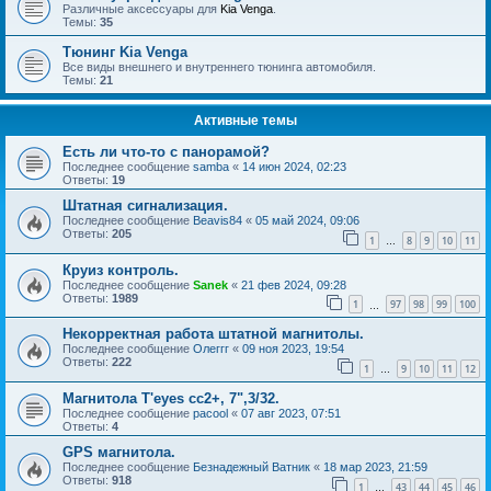
Различные аксессуары для
Kia Venga
.
Темы:
35
Тюнинг Kia Venga
Все виды внешнего и внутреннего тюнинга автомобиля.
Темы:
21
Активные темы
Есть ли что-то с панорамой?
Последнее сообщение
samba
«
14 июн 2024, 02:23
Ответы:
19
Штатная сигнализация.
Последнее сообщение
Beavis84
«
05 май 2024, 09:06
Ответы:
205
1
8
9
10
11
…
Круиз контроль.
Последнее сообщение
Sanek
«
21 фев 2024, 09:28
Ответы:
1989
1
97
98
99
100
…
Некорректная работа штатной магнитолы.
Последнее сообщение
Олеггг
«
09 ноя 2023, 19:54
Ответы:
222
1
9
10
11
12
…
Магнитола T'eyes cc2+, 7",3/32.
Последнее сообщение
pacool
«
07 авг 2023, 07:51
Ответы:
4
GPS магнитола.
Последнее сообщение
Безнадежный Ватник
«
18 мар 2023, 21:59
Ответы:
918
1
43
44
45
46
…