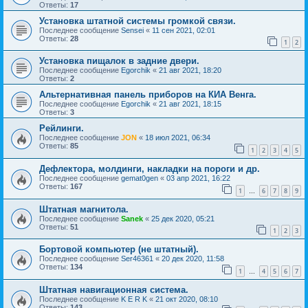
Ответы:
17
Установка штатной системы громкой связи.
Последнее сообщение
Sensei
«
11 сен 2021, 02:01
Ответы:
28
1
2
Установка пищалок в задние двери.
Последнее сообщение
Egorchik
«
21 авг 2021, 18:20
Ответы:
2
Альтернативная панель приборов на КИА Венга.
Последнее сообщение
Egorchik
«
21 авг 2021, 18:15
Ответы:
3
Рейлинги.
Последнее сообщение
JON
«
18 июл 2021, 06:34
Ответы:
85
1
2
3
4
5
Дефлектора, молдинги, накладки на пороги и др.
Последнее сообщение
gemat0gen
«
03 апр 2021, 16:22
Ответы:
167
1
6
7
8
9
…
Штатная магнитола.
Последнее сообщение
Sanek
«
25 дек 2020, 05:21
Ответы:
51
1
2
3
Бортовой компьютер (не штатный).
Последнее сообщение
Ser46361
«
20 дек 2020, 11:58
Ответы:
134
1
4
5
6
7
…
Штатная навигационная система.
Последнее сообщение
K E R K
«
21 окт 2020, 08:10
Ответы:
143