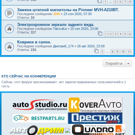
1
5
6
7
8
…
Замена штатной магнитолы на Pioneer MVH-A210BT.
Последнее сообщение
JON
«
23 сен 2020, 07:30
Ответы:
10
Электрохромное зеркало заднего вида.
Последнее сообщение
Takcutka
«
15 сен 2020, 23:06
Ответы:
117
1
2
3
4
5
6
Коврики в салон.
Последнее сообщение
Дмитрий_174
«
26 авг 2020, 23:59
Ответы:
215
1
8
9
10
11
…
Перейти
КТО СЕЙЧАС НА КОНФЕРЕНЦИИ
Сейчас этот форум просматривают: нет зарегистрированных пользователей и 1
гость