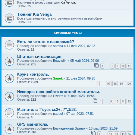
Различные аксессуары для
Kia Venga
.
Темы:
35
Тюнинг Kia Venga
Все виды внешнего и внутреннего тюнинга автомобиля.
Темы:
21
Активные темы
Есть ли что-то с панорамой?
Последнее сообщение
samba
«
14 июн 2024, 02:23
Ответы:
19
Штатная сигнализация.
Последнее сообщение
Beavis84
«
05 май 2024, 09:06
Ответы:
205
1
8
9
10
11
…
Круиз контроль.
Последнее сообщение
Sanek
«
21 фев 2024, 09:28
Ответы:
1989
1
97
98
99
100
…
Некорректная работа штатной магнитолы.
Последнее сообщение
Олеггг
«
09 ноя 2023, 19:54
Ответы:
222
1
9
10
11
12
…
Магнитола T'eyes cc2+, 7",3/32.
Последнее сообщение
pacool
«
07 авг 2023, 07:51
Ответы:
4
GPS магнитола.
Последнее сообщение
Безнадежный Ватник
«
18 мар 2023, 21:59
Ответы:
918
1
43
44
45
46
…