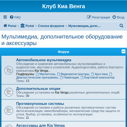
Клуб Киа Венга
FAQ
Регистрация
Вход
П
Portal
Portal
Список форумов
Мультимедиа, дополнительное оборудование и аксессуары
о
Мультимедиа, дополнительное оборудование
и
и аксессуары
с
Форум
к
Автомобильное мультимедиа
Обсуждение и сравнение автомобильных мультимедийных и
аудиосистем, акустики и усилителей. Аудиоподготовка, работа бортового
компьютера
Kia Venga
...
Подфорумы:
Магнитолы
,
Видеорегистраторы
,
Акустика
,
Диагностические программы
,
Навигация
,
Бортовой компьютер
Темы:
13
Дополнительные опции
Обсуждение установки на
Kia Venga
различных дополнительных опций.
Темы:
30
Противоугонные системы
Обсуждение установки и работы различных противоугонных систем.
Автосигнализации, иммобилайзеры, механические средства защиты от
угона. Выбор, установка, особенности эксплуатации.
Темы:
11
Аксессуары для Kia Venga