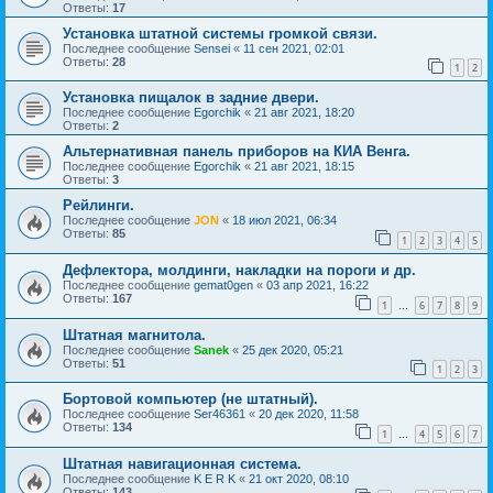
Ответы:
17
Установка штатной системы громкой связи.
Последнее сообщение
Sensei
«
11 сен 2021, 02:01
Ответы:
28
1
2
Установка пищалок в задние двери.
Последнее сообщение
Egorchik
«
21 авг 2021, 18:20
Ответы:
2
Альтернативная панель приборов на КИА Венга.
Последнее сообщение
Egorchik
«
21 авг 2021, 18:15
Ответы:
3
Рейлинги.
Последнее сообщение
JON
«
18 июл 2021, 06:34
Ответы:
85
1
2
3
4
5
Дефлектора, молдинги, накладки на пороги и др.
Последнее сообщение
gemat0gen
«
03 апр 2021, 16:22
Ответы:
167
1
6
7
8
9
…
Штатная магнитола.
Последнее сообщение
Sanek
«
25 дек 2020, 05:21
Ответы:
51
1
2
3
Бортовой компьютер (не штатный).
Последнее сообщение
Ser46361
«
20 дек 2020, 11:58
Ответы:
134
1
4
5
6
7
…
Штатная навигационная система.
Последнее сообщение
K E R K
«
21 окт 2020, 08:10
Ответы:
143