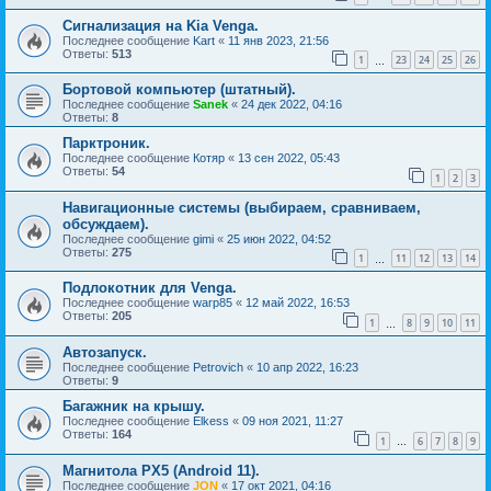
Сигнализация на Kia Venga.
Последнее сообщение
Kart
«
11 янв 2023, 21:56
Ответы:
513
1
23
24
25
26
…
Бортовой компьютер (штатный).
Последнее сообщение
Sanek
«
24 дек 2022, 04:16
Ответы:
8
Парктроник.
Последнее сообщение
Котяр
«
13 сен 2022, 05:43
Ответы:
54
1
2
3
Навигационные системы (выбираем, сравниваем,
обсуждаем).
Последнее сообщение
gimi
«
25 июн 2022, 04:52
Ответы:
275
1
11
12
13
14
…
Подлокотник для Venga.
Последнее сообщение
warp85
«
12 май 2022, 16:53
Ответы:
205
1
8
9
10
11
…
Автозапуск.
Последнее сообщение
Petrovich
«
10 апр 2022, 16:23
Ответы:
9
Багажник на крышу.
Последнее сообщение
Elkess
«
09 ноя 2021, 11:27
Ответы:
164
1
6
7
8
9
…
Магнитола PX5 (Android 11).
Последнее сообщение
JON
«
17 окт 2021, 04:16