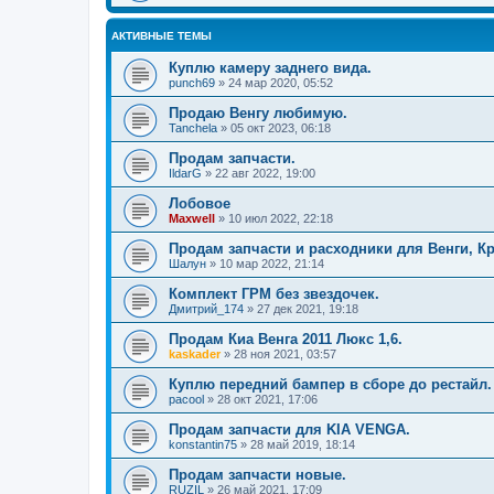
АКТИВНЫЕ ТЕМЫ
Куплю камеру заднего вида.
punch69
»
24 мар 2020, 05:52
Продаю Венгу любимую.
Tanchela
»
05 окт 2023, 06:18
Продам запчасти.
IldarG
»
22 авг 2022, 19:00
Лобовое
Maxwell
»
10 июл 2022, 22:18
Продам запчасти и расходники для Венги, К
Шалун
»
10 мар 2022, 21:14
Комплект ГРМ без звездочек.
Дмитрий_174
»
27 дек 2021, 19:18
Продам Киа Венга 2011 Люкс 1,6.
kaskader
»
28 ноя 2021, 03:57
Куплю передний бампер в сборе до рестайл.
pacool
»
28 окт 2021, 17:06
Продам запчасти для KIA VENGA.
konstantin75
»
28 май 2019, 18:14
Продам запчасти новые.
RUZIL
»
26 май 2021, 17:09