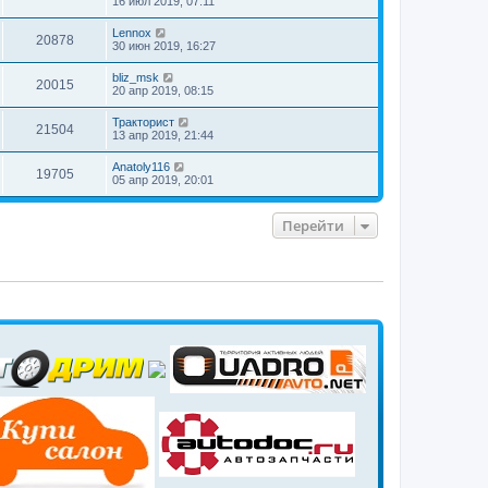
16 июл 2019, 07:11
Lennox
20878
30 июн 2019, 16:27
bliz_msk
20015
20 апр 2019, 08:15
Тракторист
21504
13 апр 2019, 21:44
Anatoly116
19705
05 апр 2019, 20:01
Перейти