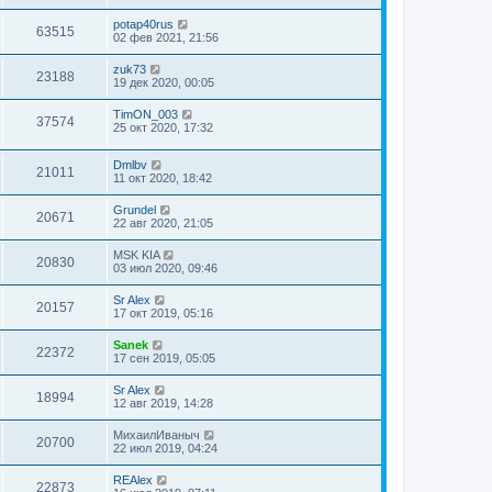
potap40rus
63515
02 фев 2021, 21:56
zuk73
23188
19 дек 2020, 00:05
TimON_003
37574
25 окт 2020, 17:32
Dmlbv
21011
11 окт 2020, 18:42
Grundel
20671
22 авг 2020, 21:05
MSK KIA
20830
03 июл 2020, 09:46
Sr Alex
20157
17 окт 2019, 05:16
Sanek
22372
17 сен 2019, 05:05
Sr Alex
18994
12 авг 2019, 14:28
МихаилИваныч
20700
22 июл 2019, 04:24
REAlex
22873