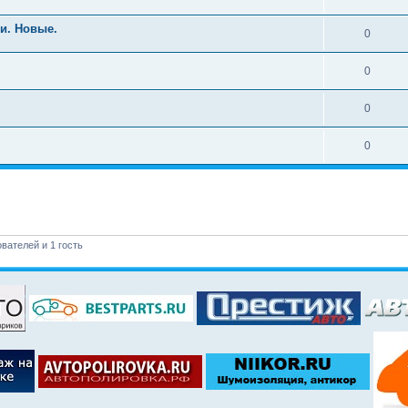
и. Новые.
0
0
0
0
вателей и 1 гость