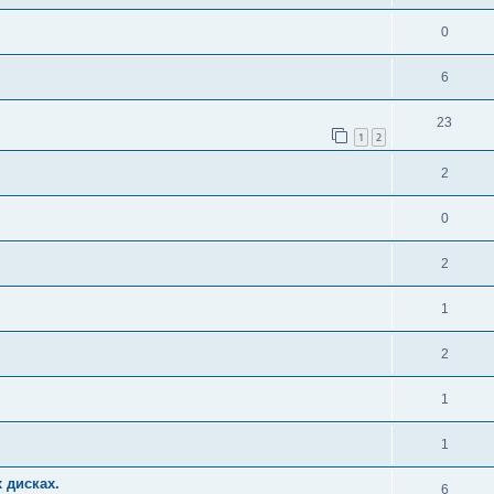
0
6
23
1
2
2
0
2
1
2
1
1
 дисках.
6