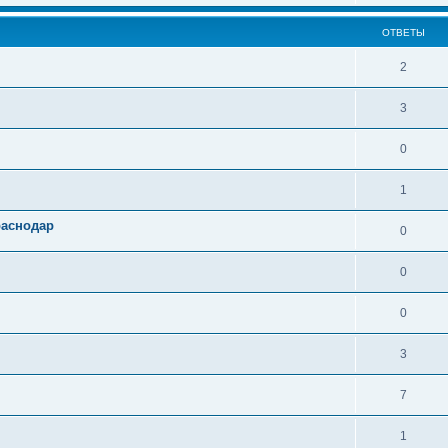
ОТВЕТЫ
2
3
0
1
раснодар
0
0
0
3
7
1