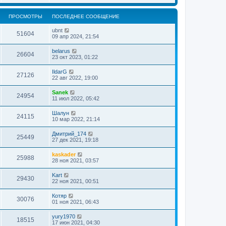
о
м
и
д
с
у
к
н
л
с
ПРОСМОТРЫ
ПОСЛЕДНЕЕ СООБЩЕНИЕ
п
е
е
о
о
м
д
о
с
у
ubnt
н
51604
б
л
с
09 апр 2024, 21:54
е
щ
е
о
м
е
д
о
у
belarus
н
н
26604
б
с
23 окт 2023, 01:22
и
е
щ
о
ю
м
е
о
у
IldarG
н
27126
б
с
22 авг 2022, 19:00
и
щ
о
ю
е
о
Sanek
н
24954
б
11 июл 2022, 05:42
и
щ
ю
е
Шалун
н
24115
10 мар 2022, 21:14
и
ю
Дмитрий_174
25449
27 дек 2021, 19:18
kaskader
25988
28 ноя 2021, 03:57
Kart
29430
22 ноя 2021, 00:51
Котяр
30076
01 ноя 2021, 06:43
yury1970
18515
17 июн 2021, 04:30