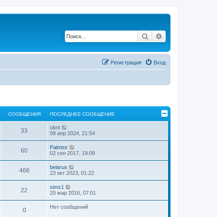
Поиск
Расширенный по
Регистрация
Вход
СООБЩЕНИЯ
ПОСЛЕДНЕЕ СООБЩЕНИЕ
П
ubnt
33
е
09 апр 2024, 21:54
р
е
П
Palmtor
60
й
е
02 сен 2017, 19:09
т
р
и
е
П
belarus
к
466
й
е
23 окт 2023, 01:22
п
т
р
о
и
е
с
П
simx1
к
22
й
л
е
20 мар 2016, 07:01
п
т
е
р
о
и
д
е
с
Нет сообщений
к
н
0
й
л
п
е
т
е