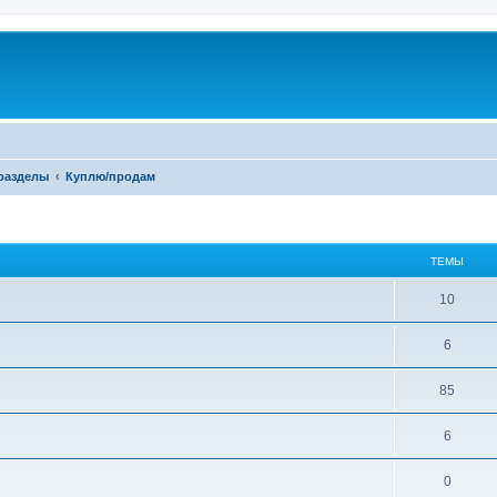
разделы
Куплю/продам
ТЕМЫ
10
6
85
6
0