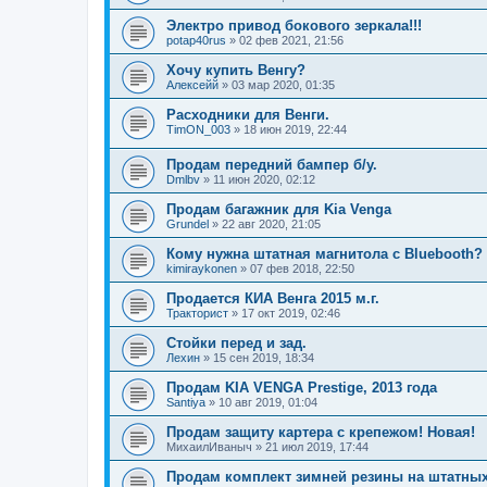
Электро привод бокового зеркала!!!
potap40rus
»
02 фев 2021, 21:56
Хочу купить Венгу?
Алексейй
»
03 мар 2020, 01:35
Расходники для Венги.
TimON_003
»
18 июн 2019, 22:44
Продам передний бампер б/y.
Dmlbv
»
11 июн 2020, 02:12
Продам багажник для Kia Venga
Grundel
»
22 авг 2020, 21:05
Кому нужна штатная магнитола с Bluebooth?
kimiraykonen
»
07 фев 2018, 22:50
Продается КИА Венга 2015 м.г.
Тракторист
»
17 окт 2019, 02:46
Стойки перед и зад.
Лехин
»
15 сен 2019, 18:34
Продам KIA VENGA Prestige, 2013 года
Santiya
»
10 авг 2019, 01:04
Продам защиту картера с крепежом! Новая!
МихаилИваныч
»
21 июл 2019, 17:44
Продам комплект зимней резины на штатных