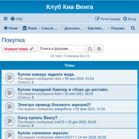
Клуб Киа Венга
FAQ
Регистрация
Вход
П
Portal
Portal
Список форумов
Дополнительные разделы
Куплю/продам
Покупка
о
Покупка
и
Поиск
Расширенный пои
Новая тема
с
10 тем • Страница
1
из
1
к
Темы
Куплю камеру заднего вида.
Последнее сообщение
ubnt
«
09 апр 2024, 21:54
Ответы:
2
Куплю передний бампер в сборе до рестайл.
Последнее сообщение
Kart
«
22 ноя 2021, 00:51
Ответы:
3
Электро привод бокового зеркала!!!
Последнее сообщение
potap40rus
«
02 фев 2021, 21:56
Хочу купить Венгу?
Последнее сообщение
zuk73
«
19 дек 2020, 00:05
Ответы:
6
Куплю салонное зеркало.
Последнее сообщение
anton141077
«
14 окт 2018, 00:58