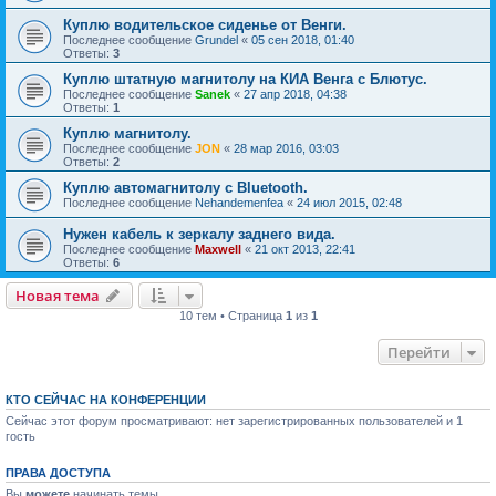
Куплю водительское сиденье от Венги.
Последнее сообщение
Grundel
«
05 сен 2018, 01:40
Ответы:
3
Куплю штатную магнитолу на КИА Венга с Блютус.
Последнее сообщение
Sanek
«
27 апр 2018, 04:38
Ответы:
1
Куплю магнитолу.
Последнее сообщение
JON
«
28 мар 2016, 03:03
Ответы:
2
Куплю автомагнитолу с Bluetooth.
Последнее сообщение
Nehandemenfea
«
24 июл 2015, 02:48
Нужен кабель к зеркалу заднего вида.
Последнее сообщение
Maxwell
«
21 окт 2013, 22:41
Ответы:
6
Новая тема
10 тем • Страница
1
из
1
Перейти
КТО СЕЙЧАС НА КОНФЕРЕНЦИИ
Сейчас этот форум просматривают: нет зарегистрированных пользователей и 1
гость
ПРАВА ДОСТУПА
Вы
можете
начинать темы