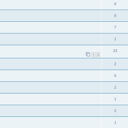
0
0
7
1
23
1
2
2
0
2
1
2
1