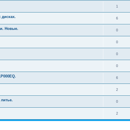
1
 дисках.
6
и. Новые.
0
0
0
0
1P000EQ.
6
2
 литье.
0
2