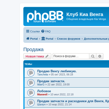
Клуб Киа Венга
Общение владельцев Kia Venga
Ссылки
FAQ
Portal
Portal
Список форумов
Дополнительные 
Продажа
Поиск
Рас
Новая тема
ТЕМЫ
Продаю Венгу любимую.
Tanchela
»
05 окт 2023, 06:18
Продам запчасти.
IldarG
»
22 авг 2022, 19:00
Лобовое
Maxwell
»
10 июл 2022, 22:18
Продам запчасти и расходники для Венги, К
Шалун
»
10 мар 2022, 21:14