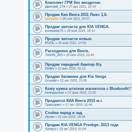
Комплект ГРМ без звездочек.
Дмитрий_174
»
27 дек 2021, 19:18
Продам Киа Венга 2011 Люкс 1,6.
kaskader
»
28 ноя 2021, 03:57
Продам запчасти для KIA VENGA.
konstantin75
»
28 май 2019, 18:14
Продам запчасти новые.
RUZIL
»
26 май 2021, 17:09
Расходники для Венги.
TimON_003
»
18 июн 2019, 22:44
Продам передний бампер б/y.
Dmlbv
»
11 июн 2020, 02:12
Продам багажник для Kia Venga
Grundel
»
22 авг 2020, 21:05
Кому нужна штатная магнитола с Bluebooth?
kimiraykonen
»
07 фев 2018, 22:50
Продается КИА Венга 2015 м.г.
Тракторист
»
17 окт 2019, 02:46
Стойки перед и зад.
Лехин
»
15 сен 2019, 18:34
Продам KIA VENGA Prestige, 2013 года
Santiya
»
10 авг 2019, 01:04