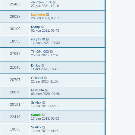
Дмитрий_174
25483
27 дек 2021, 19:18
kaskader
26028
28 ноя 2021, 03:57
Котяр
30109
01 ноя 2021, 06:43
yury1970
18555
17 июн 2021, 04:30
TimON_003
37639
25 окт 2020, 17:32
Dmlbv
21045
11 окт 2020, 18:42
Grundel
20707
22 авг 2020, 21:05
MSK KIA
20876
03 июл 2020, 09:46
Sr Alex
20191
17 окт 2019, 05:16
Sanek
22410
17 сен 2019, 05:05
Sr Alex
19035
12 авг 2019, 14:28