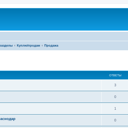
разделы
Куплю/продам
Продажа
ширенный поиск
ОТВЕТЫ
3
0
1
раснодар
0