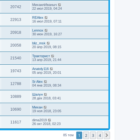
МихаилИваныч
20742
22 июл 2019, 04:24
REAlex
22913
16 июл 2019, 07:11
Lennox
20918
30 июн 2019, 16:27
bliz_msk
20058
20 апр 2019, 08:15
Тракторист
21540
13 апр 2019, 21:44
Anatoly116
19743
05 апр 2019, 20:01
Sr Alex
12788
04 янв 2019, 08:34
Шалун
10889
28 дек 2018, 03:41
Михан
10690
19 ноя 2018, 23:05
dima2019
11617
26 окт 2018, 02:23
1
2
3
4
След.
85 тем