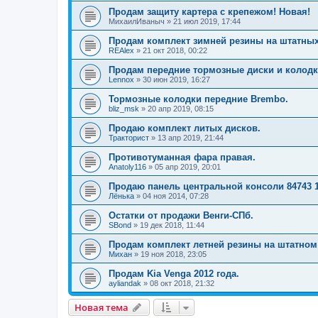
Продам защиту картера с крепежом! Новая!
МихаилИваныч
»
21 июл 2019, 17:44
Продам комплект зимней резины на штатных
REAlex
»
21 окт 2018, 00:22
Продам передние тормозные диски и колодк
Lennox
»
30 июн 2019, 16:27
Тормозные колодки передние Brembo.
bliz_msk
»
20 апр 2019, 08:15
Продаю комплект литых дисков.
Тракторист
»
13 апр 2019, 21:44
Противотуманная фара правая.
Anatoly116
»
05 апр 2019, 20:01
Продаю панель центральной консоли 84743 
Лёнька
»
04 ноя 2014, 07:28
Остатки от продажи Венги-СПб.
SBond
»
19 дек 2018, 11:44
Продам комплект летней резины на штатном
Михан
»
19 ноя 2018, 23:05
Продам Kia Venga 2012 года.
ayliandak
»
08 окт 2018, 21:32
Новая тема