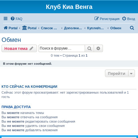
Клуб Киа Венга
FAQ
Регистрация
Вход
П
Portal
Portal
Список форумов
Дополнительные разделы
Куплю/продам
Обмен
о
Обмен
и
Поиск
Расширенный пои
Новая тема
с
0 тем • Страница
1
из
1
к
В этом форуме нет сообщений.
Перейти
КТО СЕЙЧАС НА КОНФЕРЕНЦИИ
Сейчас этот форум просматривают: нет зарегистрированных пользователей и 1
гость
ПРАВА ДОСТУПА
Вы
можете
начинать темы
Вы
можете
отвечать на сообщения
Вы
не можете
редактировать свои сообщения
Вы
не можете
удалять свои сообщения
Вы
не можете
добавлять вложения