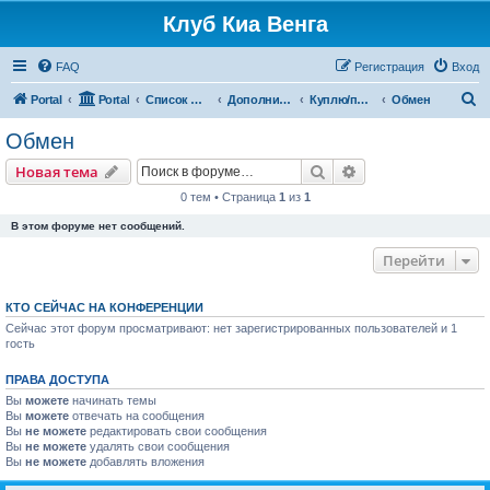
Клуб Киа Венга
FAQ
Регистрация
Вход
П
Portal
Portal
Список форумов
Дополнительные разделы
Куплю/продам
Обмен
о
Обмен
и
Поиск
Расширенный пои
Новая тема
с
0 тем • Страница
1
из
1
к
В этом форуме нет сообщений.
Перейти
КТО СЕЙЧАС НА КОНФЕРЕНЦИИ
Сейчас этот форум просматривают: нет зарегистрированных пользователей и 1
гость
ПРАВА ДОСТУПА
Вы
можете
начинать темы
Вы
можете
отвечать на сообщения
Вы
не можете
редактировать свои сообщения
Вы
не можете
удалять свои сообщения
Вы
не можете
добавлять вложения