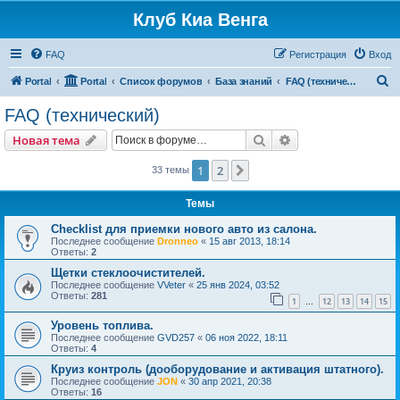
Клуб Киа Венга
FAQ
Регистрация
Вход
П
Portal
Portal
Список форумов
База знаний
FAQ (технический)
о
FAQ (технический)
и
Поиск
Расширенный пои
Новая тема
с
к
1
2
След.
33 темы
Темы
Checklist для приемки нового авто из салона.
Последнее сообщение
Dronneo
«
15 авг 2013, 18:14
Ответы:
2
Щетки стеклоочистителей.
Последнее сообщение
VVeter
«
25 янв 2024, 03:52
Ответы:
281
1
12
13
14
15
…
Уровень топлива.
Последнее сообщение
GVD257
«
06 ноя 2022, 18:11
Ответы:
4
Круиз контроль (дооборудование и активация штатного).
Последнее сообщение
JON
«
30 апр 2021, 20:38
Ответы:
16