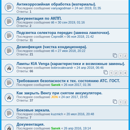
Антикоррозийная обработка (материалы).
Последнее сообщение
vanyagodman
«
24 окт 2019, 01:35
Ответы:
1
Документация по АКПП.
Последнее сообщение
ti6
«
30 сен 2019, 01:16
Ответы:
2
Подсветка селектора передач (замена лампочки).
Последнее сообщение
СергейК
«
06 ноя 2018, 21:42
Ответы:
11
Дезинфекция (чистка кондиционера).
Последнее сообщение
ti6
«
27 июн 2018, 20:22
Ответы:
21
1
2
Лампы KIA Venga (характеристики и возможные замены).
Последнее сообщение
bobrovalexandr
«
24 апр 2018, 06:46
Ответы:
66
1
2
3
4
Требования безопасности к тех. состоянию АТС. ГОСТ.
Последнее сообщение
Sanek
«
26 ноя 2017, 01:36
Как закрыть Венгу при снятом аккумуляторе.
Последнее сообщение
JON
«
24 окт 2017, 19:55
Ответы:
37
1
2
Боковые зеркала.
Последнее сообщение
kuzmich
«
20 июл 2016, 20:48
Ответы:
7
Документация.
Последнее сообщение
Sanek
«
26 апр 2016, 19:14