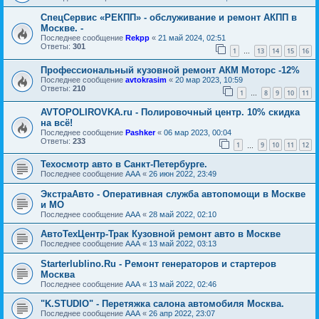
СпецСервис «РЕКПП» - обслуживание и ремонт АКПП в
Москве. -
Последнее сообщение
Rekpp
«
21 май 2024, 02:51
Ответы:
301
1
13
14
15
16
…
Профессиональный кузовной ремонт АКМ Моторс -12%
Последнее сообщение
avtokrasim
«
20 мар 2023, 10:59
Ответы:
210
1
8
9
10
11
…
AVTOPOLIROVKA.ru - Полировочный центр. 10% скидка
на всё!
Последнее сообщение
Pashker
«
06 мар 2023, 00:04
Ответы:
233
1
9
10
11
12
…
Техосмотр авто в Санкт-Петербурге.
Последнее сообщение
AAA
«
26 июн 2022, 23:49
ЭкстраАвто - Оперативная служба автопомощи в Москве
и МО
Последнее сообщение
AAA
«
28 май 2022, 02:10
АвтоТехЦентр-Трак Кузовной ремонт авто в Москве
Последнее сообщение
AAA
«
13 май 2022, 03:13
Starterlublino.Ru - Ремонт генераторов и стартеров
Москва
Последнее сообщение
AAA
«
13 май 2022, 02:46
"K.STUDIO" - Перетяжка салона автомобиля Москва.
Последнее сообщение
AAA
«
26 апр 2022, 23:07