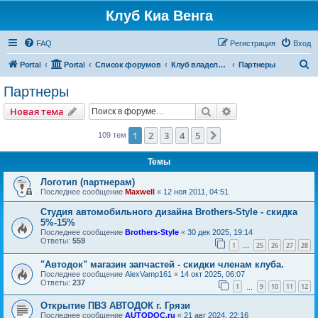
Клуб Киа Венга
FAQ
Регистрация
Вход
П
Portal
Portal
Список форумов
Клуб владельцев Kia Venga
Партнеры
о
Партнеры
и
Поиск
Расширенный пои
Новая тема
с
к
1
2
3
4
5
След.
109 тем
Темы
Логотип (партнерам)
Последнее сообщение
Maxwell
«
12 ноя 2011, 04:51
Студия автомобильного дизайна Brothers-Style - скидка
5%-15%
Последнее сообщение
Brothers-Style
«
30 дек 2025, 19:14
Ответы:
559
1
25
26
27
28
…
"Автодок" магазин запчастей - скидки членам клуба.
Последнее сообщение
AlexVamp161
«
14 окт 2025, 06:07
Ответы:
237
1
9
10
11
12
…
Открытие ПВЗ АВТОДОК г. Грязи
Последнее сообщение
AUTODOC.ru
«
21 авг 2024, 22:16