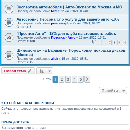
Экспертиза автомобиля | Авто-Эксперт по Москве и МО
Последнее сообщение
Mirr
«
22 июн 2021, 03:40
Автосервис Персона Спб услуги для вашего авто -10%
Последнее сообщение
personaspb
«
29 апр 2021, 04:32
Ответы:
3
"Престиж Авто" - 12% для клуба на стоимость работ.
Последнее сообщение
Престиж - Авто
«
18 ноя 2020, 18:51
Ответы:
188
1
7
8
9
10
…
Шиномонтаж на Варшавке. Порошковая покраска дисков.
(Москва)
Последнее сообщение
allek
«
15 окт 2019, 05:51
Ответы:
15
Новая тема
1
2
3
4
5
След.
109 тем
Перейти
КТО СЕЙЧАС НА КОНФЕРЕНЦИИ
Сейчас этот форум просматривают: нет зарегистрированных пользователей и 1
гость
ПРАВА ДОСТУПА
Вы
не можете
начинать темы