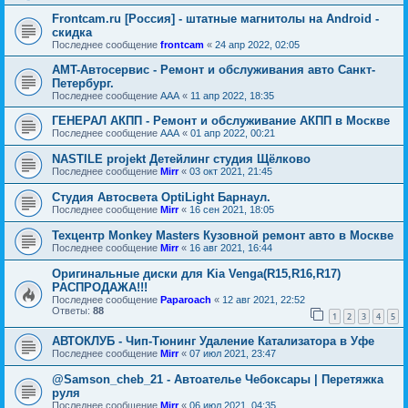
Frontcam.ru [Россия] - штатные магнитолы на Android -
скидка
Последнее сообщение
frontcam
«
24 апр 2022, 02:05
AMT-Автосервис - Ремонт и обслуживания авто Санкт-
Петербург.
Последнее сообщение
AAA
«
11 апр 2022, 18:35
ГЕНЕРАЛ АКПП - Ремонт и обслуживание АКПП в Москве
Последнее сообщение
AAA
«
01 апр 2022, 00:21
NASTILE projekt Детейлинг студия Щёлково
Последнее сообщение
Mirr
«
03 окт 2021, 21:45
Студия Автосвета OptiLight Барнаул.
Последнее сообщение
Mirr
«
16 сен 2021, 18:05
Техцентр Monkey Masters Кузовной ремонт авто в Москве
Последнее сообщение
Mirr
«
16 авг 2021, 16:44
Оригинальные диски для Kia Venga(R15,R16,R17)
РАСПРОДАЖА!!!
Последнее сообщение
Paparoach
«
12 авг 2021, 22:52
Ответы:
88
1
2
3
4
5
АВТОКЛУБ - Чип-Тюнинг Удаление Катализатора в Уфе
Последнее сообщение
Mirr
«
07 июл 2021, 23:47
@Samson_cheb_21 - Автоателье Чебоксары | Перетяжка
руля
Последнее сообщение
Mirr
«
06 июл 2021, 04:35