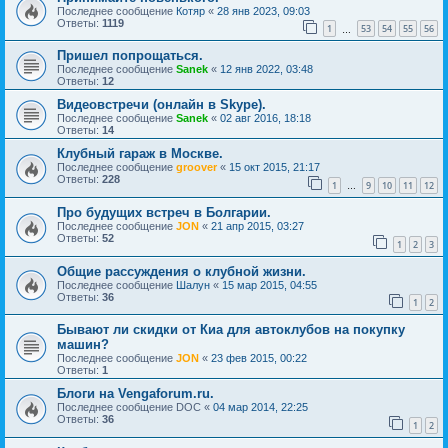
Последнее сообщение
Котяр
«
28 янв 2023, 09:03
Ответы:
1119
1
53
54
55
56
…
Пришел попрощаться.
Последнее сообщение
Sanek
«
12 янв 2022, 03:48
Ответы:
12
Видеовстречи (онлайн в Skype).
Последнее сообщение
Sanek
«
02 авг 2016, 18:18
Ответы:
14
Клубный гараж в Москве.
Последнее сообщение
groover
«
15 окт 2015, 21:17
Ответы:
228
1
9
10
11
12
…
Про будущих встреч в Болгарии.
Последнее сообщение
JON
«
21 апр 2015, 03:27
Ответы:
52
1
2
3
Общие рассуждения о клубной жизни.
Последнее сообщение
Шалун
«
15 мар 2015, 04:55
Ответы:
36
1
2
Бывают ли скидки от Киа для автоклубов на покупку
машин?
Последнее сообщение
JON
«
23 фев 2015, 00:22
Ответы:
1
Блоги на Vengaforum.ru.
Последнее сообщение
DOC
«
04 мар 2014, 22:25
Ответы:
36
1
2