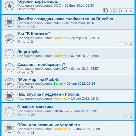
Клубная карта мира.
Последнее сообщение
DOC
«
08 фев 2014, 03:34
Ответы:
93
1
2
3
4
5
Давайте создадим наше сообщество на Drive2.ru.
Последнее сообщение
zuk73
«
01 фев 2014, 07:48
Ответы:
15
Мы "В Контакте".
Последнее сообщение
Dronneo
«
24 апр 2013, 20:01
Ответы:
24
1
2
Лица клуба.
Последнее сообщение
Dronneo
«
07 окт 2012, 20:08
Самарцы, пообщаемся?
Последнее сообщение
yury1970
«
01 окт 2012, 05:57
Ответы:
3
"Мой мир" на Mail.Ru
Последнее сообщение
Sanek
«
26 сен 2012, 23:14
Ответы:
6
Наш клуб за пределами России.
Последнее сообщение
Dronneo
«
10 сен 2012, 19:18
О нашем магазине.
Последнее сообщение
Infiniti72
«
17 июл 2012, 09:01
Ответы:
20
1
2
Обои для различных устройств.
Последнее сообщение
Dronneo
«
17 май 2012, 08:08
Ответы:
11