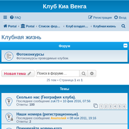
Клуб Киа Венга
FAQ
Регистрация
Вход
П
Portal
Portal
Список форумов
Клуб владельцев Kia Venga
Клубная жизнь
о
Клубная жизнь
и
Форум
с
к
Фотоконкурсы
Фотоконкурсы проводимые клубом.
Поиск
Расширенный пои
Новая тема
25 тем • Страница
1
из
1
Темы
Сколько нас (География клуба).
Последнее сообщение
zuk73
«
10 фев 2016, 07:56
Ответы:
100
1
2
3
4
5
6
Наши номера (регистрационные).
Последнее сообщение
Анатолий
«
08 ноя 2011, 19:16
Ответы:
2
Принимайте новенького.