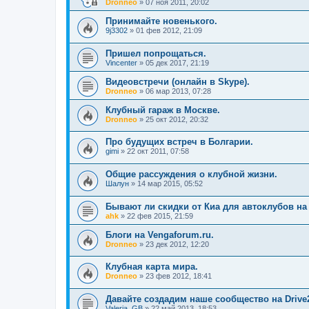
Dronneo
»
07 ноя 2011, 20:02
Принимайте новенького.
9j3302
»
01 фев 2012, 21:09
Пришел попрощаться.
Vincenter
»
05 дек 2017, 21:19
Видеовстречи (онлайн в Skype).
Dronneo
»
06 мар 2013, 07:28
Клубный гараж в Москве.
Dronneo
»
25 окт 2012, 20:32
Про будущих встреч в Болгарии.
gimi
»
22 окт 2011, 07:58
Общие рассуждения о клубной жизни.
Шалун
»
14 мар 2015, 05:52
Бывают ли скидки от Киа для автоклубов н
ahk
»
22 фев 2015, 21:59
Блоги на Vengaforum.ru.
Dronneo
»
23 дек 2012, 12:20
Клубная карта мира.
Dronneo
»
23 фев 2012, 18:41
Давайте создадим наше сообщество на Drive2
Valeria_GB
»
22 май 2013, 18:53