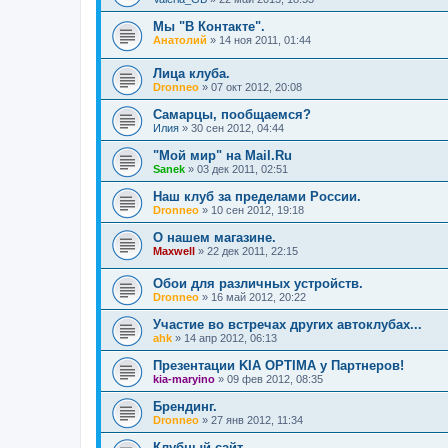
Мы "В Контакте".
Анатолий
»
14 ноя 2011, 01:44
Лица клуба.
Dronneo
»
07 окт 2012, 20:08
Самарцы, пообщаемся?
Илия
»
30 сен 2012, 04:44
"Мой мир" на Mail.Ru
Sanek
»
03 дек 2011, 02:51
Наш клуб за пределами России.
Dronneo
»
10 сен 2012, 19:18
О нашем магазине.
Maxwell
»
22 дек 2011, 22:15
Обои для различных устройств.
Dronneo
»
16 май 2012, 20:22
Участие во встречах других автоклубах...
ahk
»
14 апр 2012, 06:13
Презентации KIA OPTIMA у Партнеров!
kia-maryino
»
09 фев 2012, 08:35
Брендинг.
Dronneo
»
27 янв 2012, 11:34
Клубный сайт