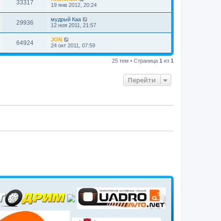
33317
19 янв 2012, 20:24
мудрый Каа
29936
12 ноя 2011, 21:57
JON
64924
24 окт 2011, 07:59
25 тем • Страница
1
из
1
Перейти