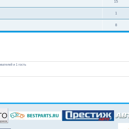
15
1
8
вателей и 1 гость