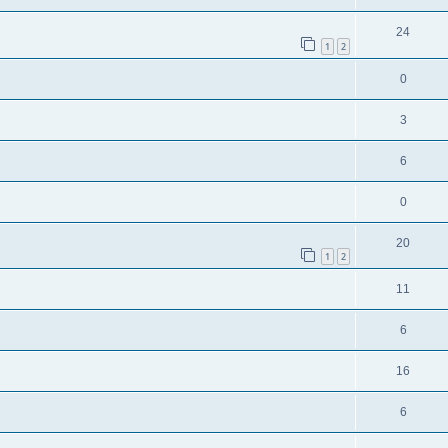
24
1
2
0
3
6
0
20
1
2
11
6
16
6