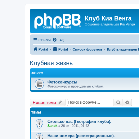
Клуб Киа Венга
Общение владельцев Kia Venga
Ссылки
FAQ
Portal
Portal
Список форумов
Клуб владельцев 
Клубная жизнь
ФОРУМ
Фотоконкурсы
Фотоконкурсы проводимые клубом.
Поиск
Рас
Новая тема
ТЕМЫ
Сколько нас (География клуба).
Sanek
»
26 окт 2011, 01:42
Наши номера (регистрационные).