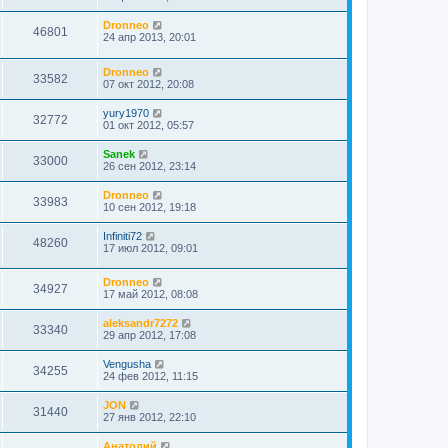
Dronneo
46801
24 апр 2013, 20:01
Dronneo
33582
07 окт 2012, 20:08
yury1970
32772
01 окт 2012, 05:57
Sanek
33000
26 сен 2012, 23:14
Dronneo
33983
10 сен 2012, 19:18
Infiniti72
48260
17 июл 2012, 09:01
Dronneo
34927
17 май 2012, 08:08
aleksandr7272
33340
29 апр 2012, 17:08
Vengusha
34255
24 фев 2012, 11:15
JON
31440
27 янв 2012, 22:10
Анатолий