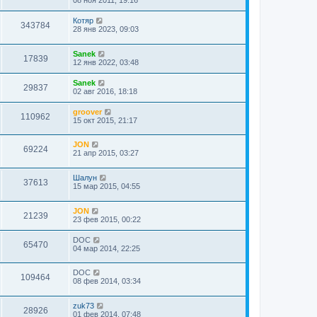
08 ноя 2011, 19:16
м
у
Котяр
с
343784
28 янв 2023, 09:03
о
о
б
Sanek
щ
17839
12 янв 2022, 03:48
е
н
и
Sanek
29837
ю
02 авг 2016, 18:18
groover
110962
15 окт 2015, 21:17
JON
69224
21 апр 2015, 03:27
Шалун
37613
15 мар 2015, 04:55
JON
21239
23 фев 2015, 00:22
DOC
65470
04 мар 2014, 22:25
DOC
109464
08 фев 2014, 03:34
zuk73
28926
01 фев 2014, 07:48