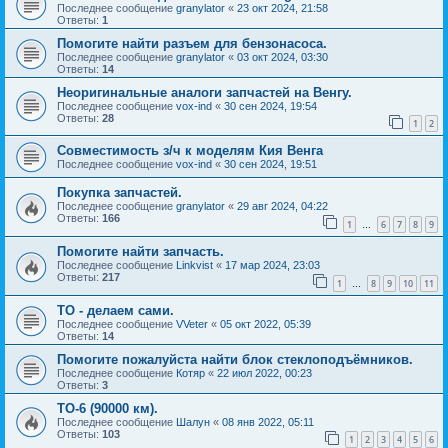
Последнее сообщение
granylator
«
23 окт 2024, 21:58
Ответы:
1
Помогите найти разъем для бензонасоса.
Последнее сообщение
granylator
«
03 окт 2024, 03:30
Ответы:
14
Неоригинальные аналоги запчастей на Венгу.
Последнее сообщение
vox-ind
«
30 сен 2024, 19:54
Ответы:
28
1
2
Совместимость з/ч к моделям Кия Венга
Последнее сообщение
vox-ind
«
30 сен 2024, 19:51
Покупка запчастей.
Последнее сообщение
granylator
«
29 авг 2024, 04:22
Ответы:
166
1
6
7
8
9
…
Помогите найти запчасть.
Последнее сообщение
Linkvist
«
17 мар 2024, 23:03
Ответы:
217
1
8
9
10
11
…
ТО - делаем сами.
Последнее сообщение
VVeter
«
05 окт 2022, 05:39
Ответы:
14
Помогите пожалуйста найти блок стеклоподъёмников.
Последнее сообщение
Котяр
«
22 июл 2022, 00:23
Ответы:
3
ТО-6 (90000 км).
Последнее сообщение
Шалун
«
08 янв 2022, 05:11
Ответы:
103
1
2
3
4
5
6