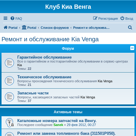
Клуб Киа Венга
FAQ
Регистрация
Вход
П
Portal
Portal
Список форумов
Ремонт и обслуживание Kia Venga
о
Ремонт и обслуживание Kia Venga
и
Форум
с
к
Гарантийное обслуживание
Все о гарантийном и постгарантийном обслуживании в сервис-центрах
Kia
Темы:
22
Техническое обслуживание
Вопросы прохождения технического обслуживания
Kia Venga
Темы:
21
Запасные части
Вопросы, касающиеся запасных частей
Kia Venga
Темы:
37
Активные темы
Каталожные номера запчастей на Венгу.
Последнее сообщение
Sanek
«
29 фев 2012, 00:27
Ремонт или замена топливного бака (311501P050).