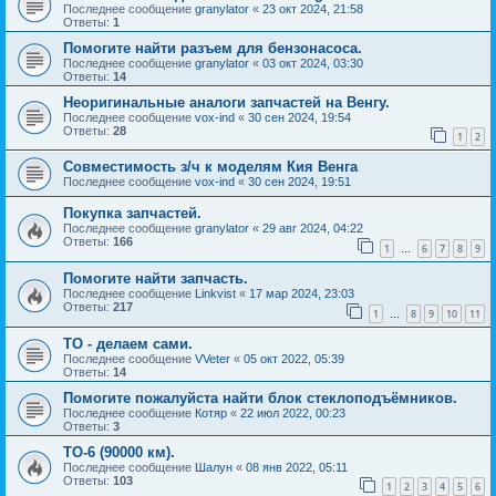
Последнее сообщение
granylator
«
23 окт 2024, 21:58
Ответы:
1
Помогите найти разъем для бензонасоса.
Последнее сообщение
granylator
«
03 окт 2024, 03:30
Ответы:
14
Неоригинальные аналоги запчастей на Венгу.
Последнее сообщение
vox-ind
«
30 сен 2024, 19:54
Ответы:
28
1
2
Совместимость з/ч к моделям Кия Венга
Последнее сообщение
vox-ind
«
30 сен 2024, 19:51
Покупка запчастей.
Последнее сообщение
granylator
«
29 авг 2024, 04:22
Ответы:
166
1
6
7
8
9
…
Помогите найти запчасть.
Последнее сообщение
Linkvist
«
17 мар 2024, 23:03
Ответы:
217
1
8
9
10
11
…
ТО - делаем сами.
Последнее сообщение
VVeter
«
05 окт 2022, 05:39
Ответы:
14
Помогите пожалуйста найти блок стеклоподъёмников.
Последнее сообщение
Котяр
«
22 июл 2022, 00:23
Ответы:
3
ТО-6 (90000 км).
Последнее сообщение
Шалун
«
08 янв 2022, 05:11
Ответы:
103
1
2
3
4
5
6