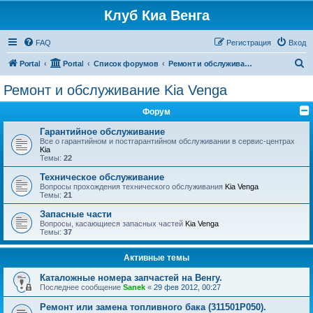
Клуб Киа Венга
FAQ
Регистрация
Вход
П
Portal
Portal
Список форумов
Ремонт и обслуживание Kia Venga
о
Ремонт и обслуживание Kia Venga
и
Форум
с
к
Гарантийное обслуживание
Все о гарантийном и постгарантийном обслуживании в сервис-центрах
Kia
Темы:
22
Техническое обслуживание
Вопросы прохождения технического обслуживания
Kia Venga
Темы:
21
Запасные части
Вопросы, касающиеся запасных частей
Kia Venga
Темы:
37
Активные темы
Каталожные номера запчастей на Венгу.
Последнее сообщение
Sanek
«
29 фев 2012, 00:27
Ремонт или замена топливного бака (311501P050).