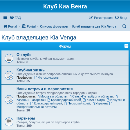
Клуб Киа Венга
FAQ
Регистрация
Вход
П
Portal
Portal
Список форумов
Клуб владельцев Kia Venga
о
Клуб владельцев Kia Venga
и
Форум
с
к
О клубе
История клуба, клубная документация.
Темы:
6
Клубная жизнь
Обсуждения любых вопросов связанных с деятельностью клуба.
Подфорум:
Фотоконкурсы
Темы:
25
Наши встречи и мероприятия
Обсуждение встреч Vengaводов всех городов и стран!
Подфорумы:
Москва и область
,
Санкт-Петербург и область
,
Казань и Татарстан
,
Краснодарский край
,
ХМАО-Югра
,
Иркутск и
область
,
Красноярский край
,
Пермский край
,
Украина
,
Межрегиональные встречи
Темы:
16
Партнеры
Скидки, бонусы, акции от партнеров клуба.
Темы:
109