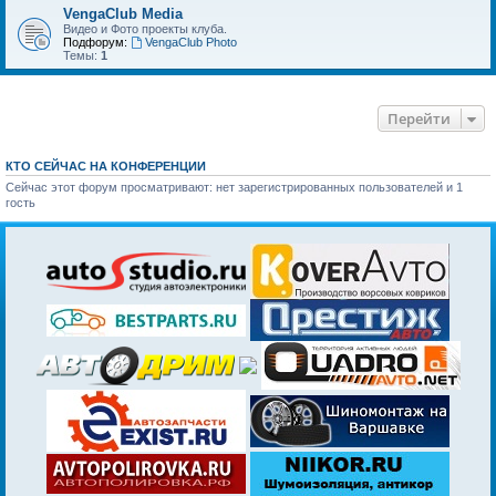
VengaClub Media
Видео и Фото проекты клуба.
Подфорум:
VengaClub Photo
Темы:
1
Перейти
КТО СЕЙЧАС НА КОНФЕРЕНЦИИ
Сейчас этот форум просматривают: нет зарегистрированных пользователей и 1
гость