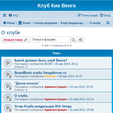
Клуб Киа Венга
FAQ
Регистрация
Вход
П
Portal
Portal
Список форумов
Клуб владельцев Kia Venga
О клубе
о
О клубе
и
Поиск
Расширенный пои
Новая тема
с
6 тем • Страница
1
из
1
к
Темы
Какой должен быть клуб Венга?
Последнее сообщение
BCDE
«
30 дек 2018, 08:11
Ответы:
7
BrandBook клуба Vengaforum.ru
Последнее сообщение
Dronneo
«
09 дек 2013, 07:47
"Доска почета"
Последнее сообщение
Администрация
«
23 сен 2012, 07:02
Ответы:
1
О клубе.
Последнее сообщение
Администрация
«
31 май 2012, 03:10
Устав Клуба владельцев KIA Venga
Последнее сообщение
Администрация
«
31 май 2012, 03:08