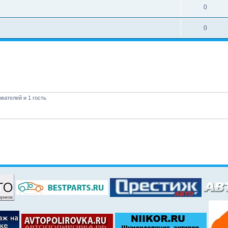
0
0
вателей и 1 гость