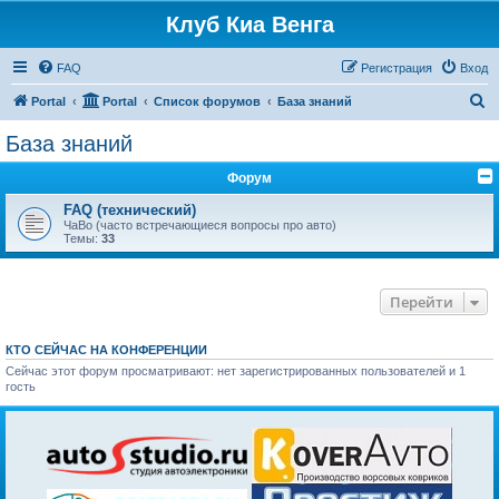
Клуб Киа Венга
FAQ
Регистрация
Вход
П
Portal
Portal
Список форумов
База знаний
о
База знаний
и
Форум
с
к
FAQ (технический)
ЧаВо (часто встречающиеся вопросы про авто)
Темы:
33
Перейти
КТО СЕЙЧАС НА КОНФЕРЕНЦИИ
Сейчас этот форум просматривают: нет зарегистрированных пользователей и 1
гость