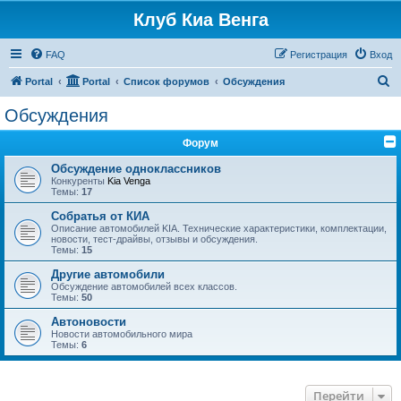
Клуб Киа Венга
FAQ
Регистрация
Вход
П
Portal
Portal
Список форумов
Обсуждения
о
Обсуждения
и
Форум
с
к
Обсуждение одноклассников
Конкуренты
Kia Venga
Темы:
17
Собратья от КИА
Описание автомобилей KIA. Технические характеристики, комплектации,
новости, тест-драйвы, отзывы и обсуждения.
Темы:
15
Другие автомобили
Обсуждение автомобилей всех классов.
Темы:
50
Автоновости
Новости автомобильного мира
Темы:
6
Перейти