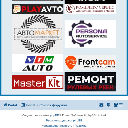
Portal
Portal
Список форумов
Создано на основе
phpBB
® Forum Software © phpBB Limited
Русская поддержка phpBB
Конфиденциальность
|
Правила