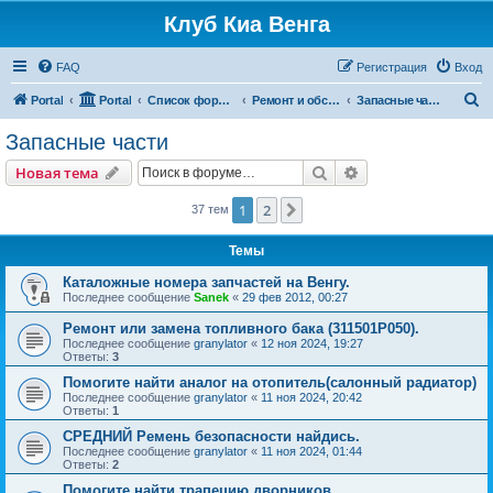
Клуб Киа Венга
FAQ
Регистрация
Вход
П
Portal
Portal
Список форумов
Ремонт и обслуживание Kia Venga
Запасные части
о
Запасные части
и
Поиск
Расширенный пои
Новая тема
с
к
1
2
След.
37 тем
Темы
Каталожные номера запчастей на Венгу.
Последнее сообщение
Sanek
«
29 фев 2012, 00:27
Ремонт или замена топливного бака (311501P050).
Последнее сообщение
granylator
«
12 ноя 2024, 19:27
Ответы:
3
Помогите найти аналог на отопитель(салонный радиатор)
Последнее сообщение
granylator
«
11 ноя 2024, 20:42
Ответы:
1
СРЕДНИЙ Ремень безопасности найдись.
Последнее сообщение
granylator
«
11 ноя 2024, 01:44
Ответы:
2
Помогите найти трапецию дворников.