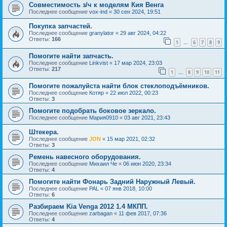
Совместимость з/ч к моделям Кия Венга
Последнее сообщение
vox-ind
«
30 сен 2024, 19:51
Покупка запчастей.
Последнее сообщение
granylator
«
29 авг 2024, 04:22
Ответы:
166
1
6
7
8
9
…
Помогите найти запчасть.
Последнее сообщение
Linkvist
«
17 мар 2024, 23:03
Ответы:
217
1
8
9
10
11
…
Помогите пожалуйста найти блок стеклоподъёмников.
Последнее сообщение
Котяр
«
22 июл 2022, 00:23
Ответы:
3
Помогите подобрать боковое зеркало.
Последнее сообщение
Мария0910
«
03 авг 2021, 23:43
Штекера.
Последнее сообщение
JON
«
15 мар 2021, 02:32
Ответы:
3
Ремень навесного оборудования.
Последнее сообщение
Михаил Че
«
06 июн 2020, 23:34
Ответы:
4
Помогите найти Фонарь Задний Наружный Левый.
Последнее сообщение
PAL
«
07 янв 2018, 10:00
Ответы:
6
Разбираем Kia Venga 2012 1.4 МКПП.
Последнее сообщение
zarbagan
«
11 фев 2017, 07:36
Ответы:
4