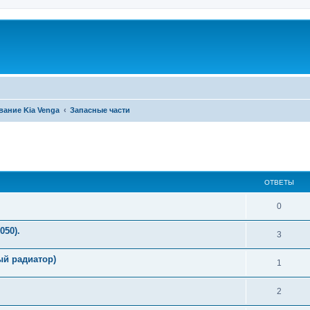
вание Kia Venga
Запасные части
ширенный поиск
ОТВЕТЫ
0
050).
3
ый радиатор)
1
2