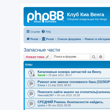
Клуб Киа Венга
Общение владельцев Kia Venga
Ссылки
FAQ
Portal
Portal
Список форумов
Ремонт и обслужи
Запасные части
Поиск
Рас
Новая тема
ТЕМЫ
Каталожные номера запчастей на Венгу.
Sanek
»
29 фев 2012, 00:27
Ремонт или замена топливного бака (311501P
Елька
»
12 апр 2019, 08:43
Помогите найти аналог на отопитель(салонн
Николай1987
»
04 сен 2019, 03:28
СРЕДНИЙ Ремень безопасности найдись.
spuha
»
08 сен 2019, 05:58