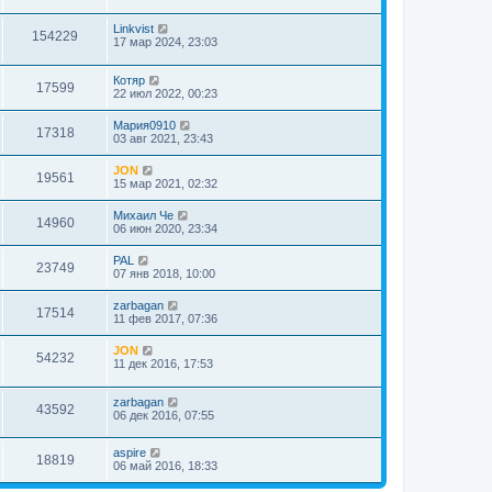
Linkvist
154229
17 мар 2024, 23:03
Котяр
17599
22 июл 2022, 00:23
Мария0910
17318
03 авг 2021, 23:43
JON
19561
15 мар 2021, 02:32
Михаил Че
14960
06 июн 2020, 23:34
PAL
23749
07 янв 2018, 10:00
zarbagan
17514
11 фев 2017, 07:36
JON
54232
11 дек 2016, 17:53
zarbagan
43592
06 дек 2016, 07:55
aspire
18819
06 май 2016, 18:33