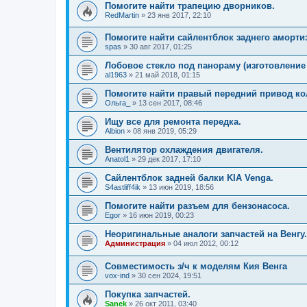
Помогите найти трапецию дворников.
RedMartin
»
23 янв 2017, 22:10
Помогите найти сайлентблок заднего аморти
spas
»
30 авг 2017, 01:25
Лобовое стекло под панораму (изготовление 
al1963
»
21 май 2018, 01:15
Помогите найти правый передний привод ко
Ольга_
»
13 сен 2017, 08:46
Ищу все для ремонта передка.
Albion
»
08 янв 2019, 05:29
Вентилятор охлаждения двигателя.
Anatol1
»
29 дек 2017, 17:10
Сайлентблок задней балки KIA Venga.
S4astliff4ik
»
13 июн 2019, 18:56
Помогите найти разъем для бензонасоса.
Egor
»
16 июн 2019, 00:23
Неоригинальные аналоги запчастей на Венгу.
Администрация
»
04 июл 2012, 00:12
Совместимость з/ч к моделям Кия Венга
vox-ind
»
30 сен 2024, 19:51
Покупка запчастей.
Sanek
»
26 окт 2011, 03:40