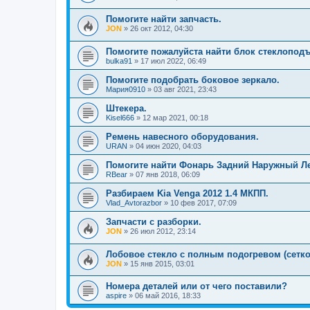
Помогите найти запчасть.
JON
»
26 окт 2012, 04:30
Помогите пожалуйста найти блок стеклопод
bulka91
»
17 июл 2022, 06:49
Помогите подобрать боковое зеркало.
Мария0910
»
03 авг 2021, 23:43
Штекера.
Kisel666
»
12 мар 2021, 00:18
Ремень навесного оборудования.
URAN
»
04 июн 2020, 04:03
Помогите найти Фонарь Задний Наружный Л
RBear
»
07 янв 2018, 06:09
Разбираем Kia Venga 2012 1.4 МКПП.
Vlad_Avtorazbor
»
10 фев 2017, 07:09
Запчасти с разборки.
JON
»
26 июл 2012, 23:14
Лобовое стекло с полным подогревом (сетко
JON
»
15 янв 2015, 03:01
Номера деталей или от чего поставили?
aspire
»
06 май 2016, 18:33