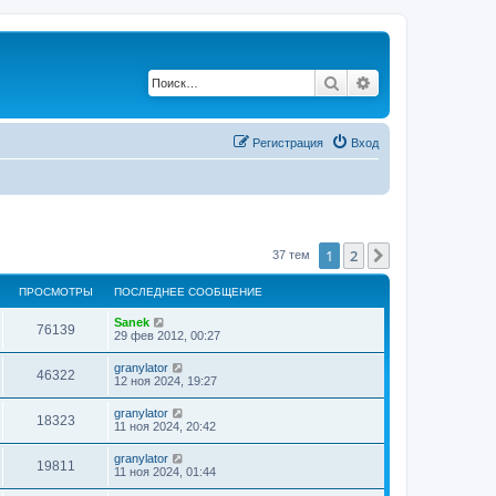
Поиск
Расширенный по
Регистрация
Вход
1
2
След.
37 тем
ПРОСМОТРЫ
ПОСЛЕДНЕЕ СООБЩЕНИЕ
Sanek
76139
29 фев 2012, 00:27
granylator
46322
12 ноя 2024, 19:27
granylator
18323
11 ноя 2024, 20:42
granylator
19811
11 ноя 2024, 01:44