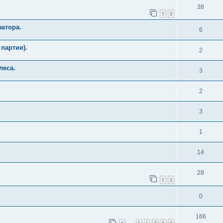
38
1
2
затора.
6
партии).
2
леса.
3
2
3
1
14
28
1
2
0
166