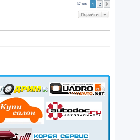
1
2
След.
37 тем
Перейти