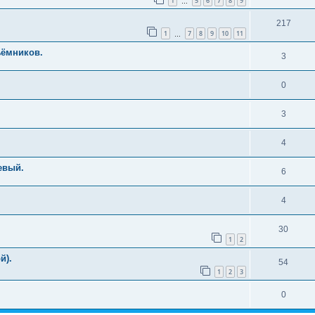
1
5
6
7
8
9
…
217
1
7
8
9
10
11
…
ъёмников.
3
0
3
4
евый.
6
4
30
1
2
й).
54
1
2
3
0