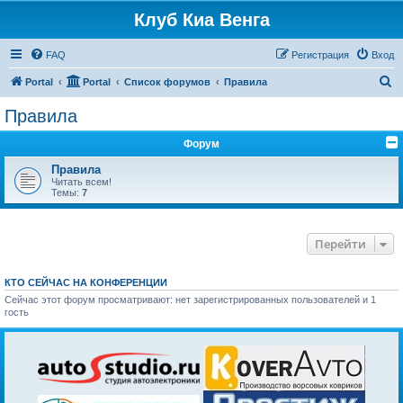
Клуб Киа Венга
FAQ
Регистрация
Вход
П
Portal
Portal
Список форумов
Правила
о
Правила
и
Форум
с
к
Правила
Читать всем!
Темы:
7
Перейти
КТО СЕЙЧАС НА КОНФЕРЕНЦИИ
Сейчас этот форум просматривают: нет зарегистрированных пользователей и 1
гость