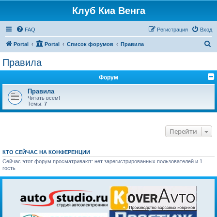
Клуб Киа Венга
FAQ
Регистрация
Вход
П
Portal
Portal
Список форумов
Правила
о
Правила
и
Форум
с
к
Правила
Читать всем!
Темы:
7
Перейти
КТО СЕЙЧАС НА КОНФЕРЕНЦИИ
Сейчас этот форум просматривают: нет зарегистрированных пользователей и 1
гость