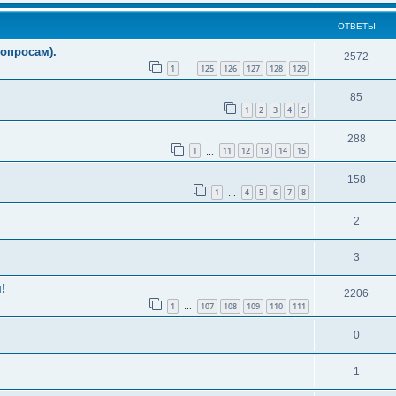
ОТВЕТЫ
опросам).
2572
1
125
126
127
128
129
…
85
1
2
3
4
5
288
1
11
12
13
14
15
…
158
1
4
5
6
7
8
…
2
3
!
2206
1
107
108
109
110
111
…
0
1