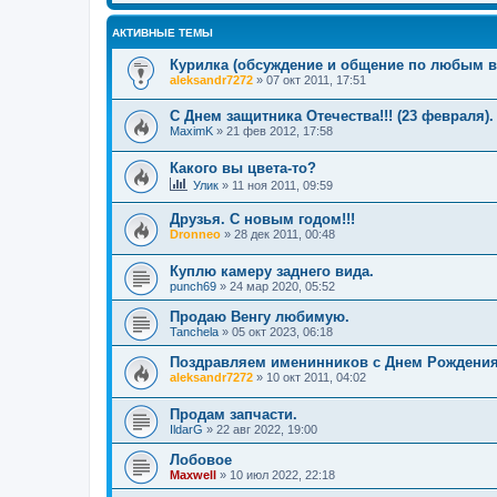
АКТИВНЫЕ ТЕМЫ
Курилка (обсуждение и общение по любым в
aleksandr7272
»
07 окт 2011, 17:51
С Днем защитника Отечества!!! (23 февраля).
MaximK
»
21 фев 2012, 17:58
Какого вы цвета-то?
Улик
»
11 ноя 2011, 09:59
Друзья. С новым годом!!!
Dronneo
»
28 дек 2011, 00:48
Куплю камеру заднего вида.
punch69
»
24 мар 2020, 05:52
Продаю Венгу любимую.
Tanchela
»
05 окт 2023, 06:18
Поздравляем именинников с Днем Рождения
aleksandr7272
»
10 окт 2011, 04:02
Продам запчасти.
IldarG
»
22 авг 2022, 19:00
Лобовое
Maxwell
»
10 июл 2022, 22:18