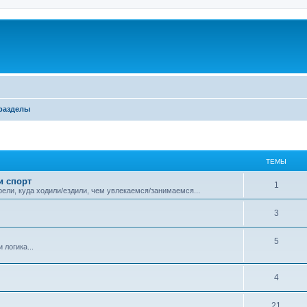
разделы
ТЕМЫ
и спорт
1
ели, куда ходили/ездили, чем увлекаемся/занимаемся...
3
5
логика...
4
21