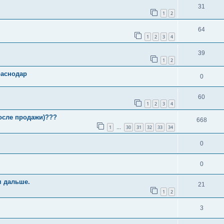
31
1
2
64
1
2
3
4
39
1
2
раснодар
0
60
1
2
3
4
после продажи)???
668
1
30
31
32
33
34
…
0
0
м дальше.
21
1
2
3