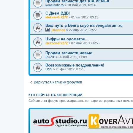
Продам запчасти для KIA VENGA.
konstantin75
»
28 май 2019, 18:14
С Днем ВДВ!
aleksandr7272
»
01 авг 2012, 03:13
Ваш путь в Венга клуб на vengaforum.ru
Dronneo
»
22 апр 2012, 22:22
Цифры на одометре.
aleksandr7272
»
07 май 2013, 06:55
Продам запчасти новые.
RUZIL
»
26 май 2021, 17:09
Всевозможные поздравления!
LISS
»
20 фев 2012, 07:25
Вернуться к списку форумов
КТО СЕЙЧАС НА КОНФЕРЕНЦИИ
Сейчас этот форум просматривают: нет зарегистрированных пользо