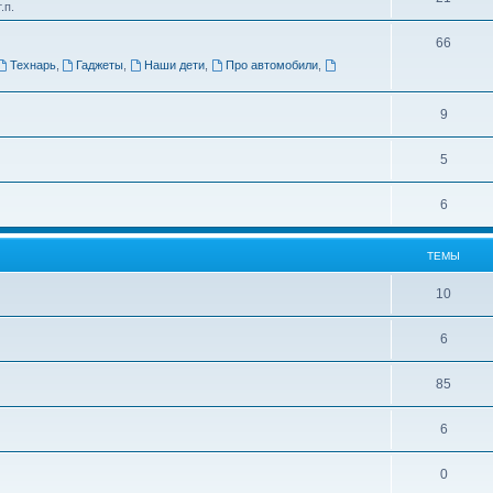
.п.
66
Технарь
,
Гаджеты
,
Наши дети
,
Про автомобили
,
9
5
6
ТЕМЫ
10
6
85
6
0