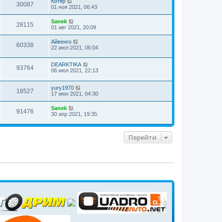
Котяр
30087
01 ноя 2021, 06:43
Sanek
28115
01 авг 2021, 20:09
Айвенго
60338
22 июл 2021, 06:04
DEARKTIKA
93764
06 июл 2021, 22:13
yury1970
18527
17 июн 2021, 04:30
Sanek
91476
30 апр 2021, 19:35
Перейти