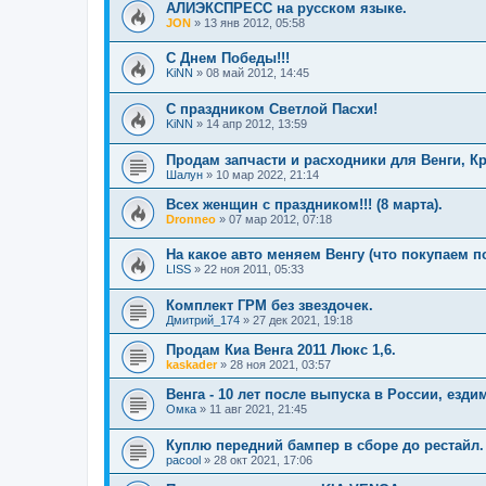
АЛИЭКСПРЕСС на русском языке.
JON
»
13 янв 2012, 05:58
С Днем Победы!!!
KiNN
»
08 май 2012, 14:45
С праздником Светлой Пасхи!
KiNN
»
14 апр 2012, 13:59
Продам запчасти и расходники для Венги, К
Шалун
»
10 мар 2022, 21:14
Всех женщин с праздником!!! (8 марта).
Dronneo
»
07 мар 2012, 07:18
На какое авто меняем Венгу (что покупаем 
LISS
»
22 ноя 2011, 05:33
Комплект ГРМ без звездочек.
Дмитрий_174
»
27 дек 2021, 19:18
Продам Киа Венга 2011 Люкс 1,6.
kaskader
»
28 ноя 2021, 03:57
Венга - 10 лет после выпуска в России, езди
Омка
»
11 авг 2021, 21:45
Куплю передний бампер в сборе до рестайл.
pacool
»
28 окт 2021, 17:06