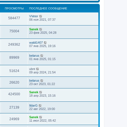
ю
о
м
и
е
д
с
у
к
н
н
л
с
ПРОСМОТРЫ
ПОСЛЕДНЕЕ СООБЩЕНИЕ
п
и
е
е
о
о
ю
м
д
о
с
у
VVeter
н
584477
б
л
с
06 ноя 2021, 07:37
е
щ
е
о
м
е
д
о
у
н
н
Sanek
б
с
75004
и
е
23 фев 2025, 04:28
щ
о
ю
м
е
о
у
н
б
с
waldi1407
и
249362
щ
о
07 янв 2025, 19:16
ю
е
о
н
б
и
belarus
щ
89969
ю
01 янв 2025, 01:15
е
н
и
ubnt
ю
51624
09 апр 2024, 21:54
belarus
26620
23 окт 2023, 01:22
Sanek
424500
18 апр 2023, 15:16
IldarG
27139
22 авг 2022, 19:00
Sanek
24969
11 июл 2022, 05:42