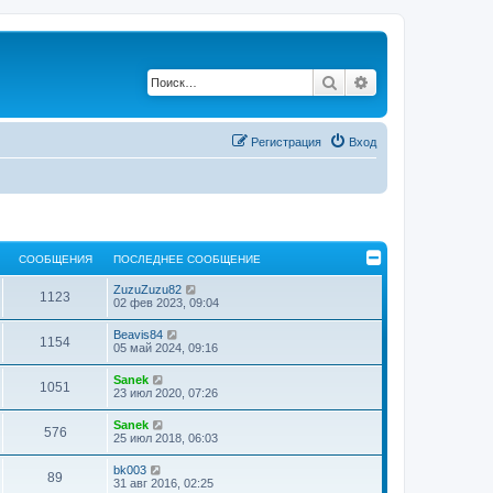
Поиск
Расширенный по
Регистрация
Вход
СООБЩЕНИЯ
ПОСЛЕДНЕЕ СООБЩЕНИЕ
П
ZuzuZuzu82
1123
е
02 фев 2023, 09:04
р
е
П
Beavis84
1154
й
е
05 май 2024, 09:16
т
р
и
е
П
Sanek
к
1051
й
е
23 июл 2020, 07:26
п
т
р
о
и
е
с
П
Sanek
к
576
й
л
е
25 июл 2018, 06:03
п
т
е
р
о
и
д
е
с
П
bk003
к
н
89
й
л
е
31 авг 2016, 02:25
п
е
т
е