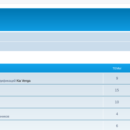
ТЕМЫ
9
одификаций
Kia Venga
15
10
4
чников
6