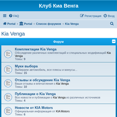
Клуб Киа Венга
FAQ
Регистрация
Вход
П
Portal
Portal
Список форумов
Kia Venga
о
Kia Venga
и
Форум
с
к
Комплектации Kia Venga
Обсуждение различных комплектаций и специальных модификаций
Kia
Venga
Темы:
9
Муки выбора
Выбираем автомобиль, все плюсы и минусы...
Темы:
15
Отзывы и обсуждение Kia Venga
Ваши отзывы и впечатления о
Kia Venga
Темы:
10
Публикации о Kia Venga
Все новости и публикации о
Kia Venga
из различных источников
Темы:
4
Новости от KIA Motors
Официальная информация от
KIA Motors
Темы:
6