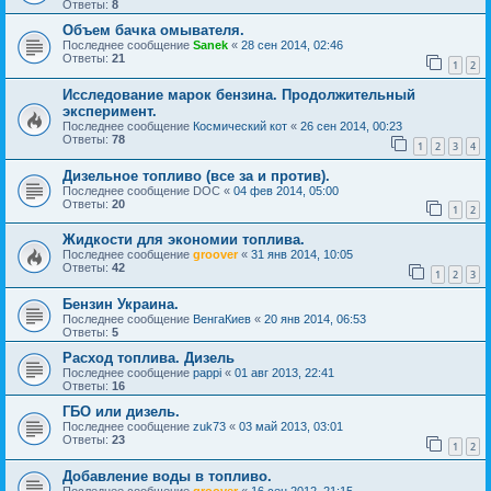
Ответы:
8
Объем бачка омывателя.
Последнее сообщение
Sanek
«
28 сен 2014, 02:46
Ответы:
21
1
2
Исследование марок бензина. Продолжительный
эксперимент.
Последнее сообщение
Космический кот
«
26 сен 2014, 00:23
Ответы:
78
1
2
3
4
Дизельное топливо (все за и против).
Последнее сообщение
DOC
«
04 фев 2014, 05:00
Ответы:
20
1
2
Жидкости для экономии топлива.
Последнее сообщение
groover
«
31 янв 2014, 10:05
Ответы:
42
1
2
3
Бензин Украина.
Последнее сообщение
ВенгаКиев
«
20 янв 2014, 06:53
Ответы:
5
Расход топлива. Дизель
Последнее сообщение
pappi
«
01 авг 2013, 22:41
Ответы:
16
ГБО или дизель.
Последнее сообщение
zuk73
«
03 май 2013, 03:01
Ответы:
23
1
2
Добавление воды в топливо.
Последнее сообщение
groover
«
16 сен 2012, 21:15