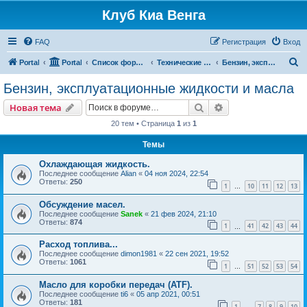
Клуб Киа Венга
FAQ
Регистрация
Вход
П
Portal
Portal
Список форумов
Технические разделы эксплуатации Kia Venga
Бензин, эксплуатационные жидкости и масла
о
Бензин, эксплуатационные жидкости и масла
и
Поиск
Расширенный пои
Новая тема
с
20 тем • Страница
1
из
1
к
Темы
Охлаждающая жидкость.
Последнее сообщение
Alian
«
04 ноя 2024, 22:54
Ответы:
250
1
10
11
12
13
…
Обсуждение масел.
Последнее сообщение
Sanek
«
21 фев 2024, 21:10
Ответы:
874
1
41
42
43
44
…
Расход топлива...
Последнее сообщение
dimon1981
«
22 сен 2021, 19:52
Ответы:
1061
1
51
52
53
54
…
Масло для коробки передач (ATF).
Последнее сообщение
ti6
«
05 апр 2021, 00:51
Ответы:
181
1
7
8
9
10