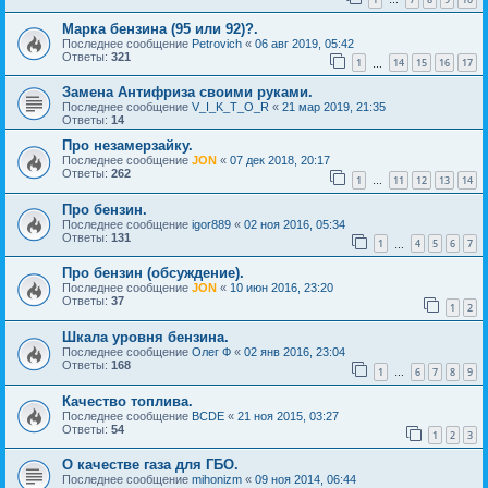
…
Марка бензина (95 или 92)?.
Последнее сообщение
Petrovich
«
06 авг 2019, 05:42
Ответы:
321
1
14
15
16
17
…
Замена Антифриза своими руками.
Последнее сообщение
V_I_K_T_O_R
«
21 мар 2019, 21:35
Ответы:
14
Про незамерзайку.
Последнее сообщение
JON
«
07 дек 2018, 20:17
Ответы:
262
1
11
12
13
14
…
Про бензин.
Последнее сообщение
igor889
«
02 ноя 2016, 05:34
Ответы:
131
1
4
5
6
7
…
Про бензин (обсуждение).
Последнее сообщение
JON
«
10 июн 2016, 23:20
Ответы:
37
1
2
Шкала уровня бензина.
Последнее сообщение
Олег Ф
«
02 янв 2016, 23:04
Ответы:
168
1
6
7
8
9
…
Качество топлива.
Последнее сообщение
BCDE
«
21 ноя 2015, 03:27
Ответы:
54
1
2
3
О качестве газа для ГБО.
Последнее сообщение
mihonizm
«
09 ноя 2014, 06:44