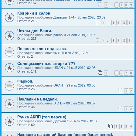
Ответы:
167
1
6
7
8
9
…
Коврики в салон.
Последнее сообщение
Дмитрий_174
«
26 авг 2020, 23:59
Ответы:
215
1
8
9
10
11
…
Чехлы для Венги.
Последнее сообщение
pacool
«
21 сен 2019, 10:57
Ответы:
217
1
8
9
10
11
…
Пошив чехлов под заказ.
Последнее сообщение
ti6
«
25 июн 2019, 17:30
Ответы:
2
Солнцезащитные шторки ???
Последнее сообщение
URAN
«
24 май 2019, 02:05
Ответы:
141
1
5
6
7
8
…
Фаркоп.
Последнее сообщение
URAN
«
29 мар 2019, 03:50
Ответы:
25
1
2
Накладки на педали.
Последнее сообщение
D D D
«
09 фев 2018, 00:07
Ответы:
35
1
2
Ручка АКПП (топ версия).
Последнее сообщение
Дерзкий
«
25 май 2017, 01:08
Ответы:
60
1
2
3
4
Накладки на задний бампер (перед багажником).