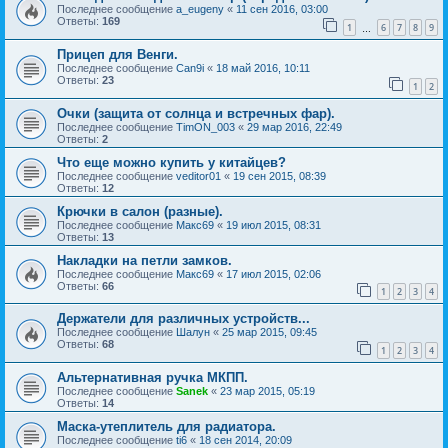
Последнее сообщение
a_eugeny
«
11 сен 2016, 03:00
Ответы:
169
1
6
7
8
9
…
Прицеп для Венги.
Последнее сообщение
Can9i
«
18 май 2016, 10:11
Ответы:
23
1
2
Очки (защита от солнца и встречных фар).
Последнее сообщение
TimON_003
«
29 мар 2016, 22:49
Ответы:
2
Что еще можно купить у китайцев?
Последнее сообщение
veditor01
«
19 сен 2015, 08:39
Ответы:
12
Крючки в салон (разные).
Последнее сообщение
Макс69
«
19 июл 2015, 08:31
Ответы:
13
Накладки на петли замков.
Последнее сообщение
Макс69
«
17 июл 2015, 02:06
Ответы:
66
1
2
3
4
Держатели для различных устройств...
Последнее сообщение
Шалун
«
25 мар 2015, 09:45
Ответы:
68
1
2
3
4
Альтернативная ручка МКПП.
Последнее сообщение
Sanek
«
23 мар 2015, 05:19
Ответы:
14
Маска-утеплитель для радиатора.
Последнее сообщение
ti6
«
18 сен 2014, 20:09