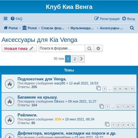
Клуб Киа Венга
FAQ
Регистрация
Вход
П
Portal
Portal
Список форумов
Мультимедиа, дополнительное оборудование и аксессуары
Аксессуары для Kia Venga
о
Аксессуары для Kia Venga
и
Поиск
Расширенный пои
Новая тема
с
к
1
2
След.
35 тем
Темы
Подлокотник для Venga.
Последнее сообщение
warp85
«
12 май 2022, 16:53
Ответы:
205
1
8
9
10
11
…
Багажник на крышу.
Последнее сообщение
Elkess
«
09 ноя 2021, 11:27
Ответы:
164
1
6
7
8
9
…
Рейлинги.
Последнее сообщение
JON
«
18 июл 2021, 06:34
Ответы:
85
1
2
3
4
5
Дефлектора, молдинги, накладки на пороги и др.
Последнее сообщение
gemat0gen
«
03 апр 2021, 16:22