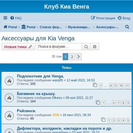
Клуб Киа Венга
FAQ
Регистрация
Вход
П
Portal
Portal
Список форумов
Мультимедиа, дополнительное оборудование и аксессуары
Аксессуары для Kia Venga
о
Аксессуары для Kia Venga
и
Поиск
Расширенный пои
Новая тема
с
к
1
2
След.
35 тем
Темы
Подлокотник для Venga.
Последнее сообщение
warp85
«
12 май 2022, 16:53
Ответы:
205
1
8
9
10
11
…
Багажник на крышу.
Последнее сообщение
Elkess
«
09 ноя 2021, 11:27
Ответы:
164
1
6
7
8
9
…
Рейлинги.
Последнее сообщение
JON
«
18 июл 2021, 06:34
Ответы:
85
1
2
3
4
5
Дефлектора, молдинги, накладки на пороги и др.
Последнее сообщение
gemat0gen
«
03 апр 2021, 16:22