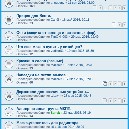
Последнее сообщение
a_eugeny
«
11 сен 2016, 03:00
Ответы:
169
1
6
7
8
9
…
Прицеп для Венги.
Последнее сообщение
Can9i
«
18 май 2016, 10:11
Ответы:
23
1
2
Очки (защита от солнца и встречных фар).
Последнее сообщение
TimON_003
«
29 мар 2016, 22:49
Ответы:
2
Что еще можно купить у китайцев?
Последнее сообщение
veditor01
«
19 сен 2015, 08:39
Ответы:
12
Крючки в салон (разные).
Последнее сообщение
Макс69
«
19 июл 2015, 08:31
Ответы:
13
Накладки на петли замков.
Последнее сообщение
Макс69
«
17 июл 2015, 02:06
Ответы:
66
1
2
3
4
Держатели для различных устройств...
Последнее сообщение
Шалун
«
25 мар 2015, 09:45
Ответы:
68
1
2
3
4
Альтернативная ручка МКПП.
Последнее сообщение
Sanek
«
23 мар 2015, 05:19
Ответы:
14
Маска-утеплитель для радиатора.
Последнее сообщение
ti6
«
18 сен 2014, 20:09