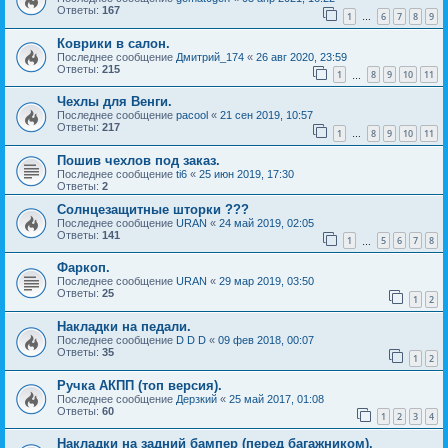
Ответы:
167
1
6
7
8
9
…
Коврики в салон.
Последнее сообщение
Дмитрий_174
«
26 авг 2020, 23:59
Ответы:
215
1
8
9
10
11
…
Чехлы для Венги.
Последнее сообщение
pacool
«
21 сен 2019, 10:57
Ответы:
217
1
8
9
10
11
…
Пошив чехлов под заказ.
Последнее сообщение
ti6
«
25 июн 2019, 17:30
Ответы:
2
Солнцезащитные шторки ???
Последнее сообщение
URAN
«
24 май 2019, 02:05
Ответы:
141
1
5
6
7
8
…
Фаркоп.
Последнее сообщение
URAN
«
29 мар 2019, 03:50
Ответы:
25
1
2
Накладки на педали.
Последнее сообщение
D D D
«
09 фев 2018, 00:07
Ответы:
35
1
2
Ручка АКПП (топ версия).
Последнее сообщение
Дерзкий
«
25 май 2017, 01:08
Ответы:
60
1
2
3
4
Накладки на задний бампер (перед багажником).