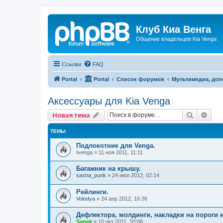
Клуб Киа Венга
Общение владельцев Kia Venga
Ссылки
FAQ
Portal
Portal
Список форумов
Мультимедиа, доп
Аксессуары для Kia Venga
Поиск
Рас
Новая тема
ТЕМЫ
Подлокотник для Venga.
Ivenga
»
11 ноя 2011, 11:11
Багажник на крышу.
sasha_punk
»
24 июл 2012, 02:14
Рейлинги.
Volodya
»
24 апр 2012, 16:36
Дефлектора, молдинги, накладки на пороги и
Sanek
»
10 окт 2011, 20:06