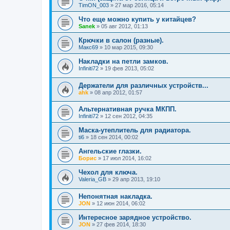
TimON_003
»
27 мар 2016, 05:14
Что еще можно купить у китайцев?
Sanek
»
05 авг 2012, 01:13
Крючки в салон (разные).
Макс69
»
10 мар 2015, 09:30
Накладки на петли замков.
Infiniti72
»
19 фев 2013, 05:02
Держатели для различных устройств...
ahk
»
08 апр 2012, 01:57
Альтернативная ручка МКПП.
Infiniti72
»
12 сен 2012, 04:35
Маска-утеплитель для радиатора.
ti6
»
18 сен 2014, 00:02
Ангельские глазки.
Борис
»
17 июл 2014, 16:02
Чехол для ключа.
Valeria_GB
»
29 апр 2013, 19:10
Непонятная накладка.
JON
»
12 июн 2014, 06:02
Интересное зарядное устройство.
JON
»
27 фев 2014, 18:30