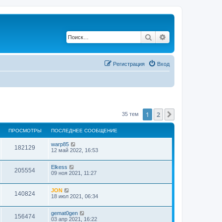
Поиск
Расширенный по
Регистрация
Вход
1
2
След.
35 тем
ПРОСМОТРЫ
ПОСЛЕДНЕЕ СООБЩЕНИЕ
warp85
182129
12 май 2022, 16:53
Elkess
205554
09 ноя 2021, 11:27
JON
140824
18 июл 2021, 06:34
gemat0gen
156474
03 апр 2021, 16:22