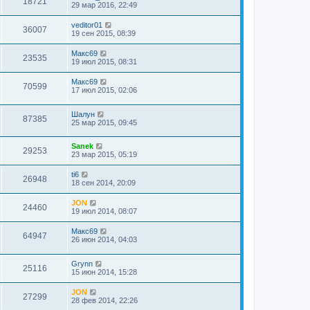
18721
29 мар 2016, 22:49
veditor01
36007
19 сен 2015, 08:39
Макс69
23535
19 июл 2015, 08:31
Макс69
70599
17 июл 2015, 02:06
Шалун
87385
25 мар 2015, 09:45
Sanek
29253
23 мар 2015, 05:19
ti6
26948
18 сен 2014, 20:09
JON
24460
19 июл 2014, 08:07
Макс69
64947
26 июн 2014, 04:03
Grynn
25116
15 июн 2014, 15:28
JON
27299
28 фев 2014, 22:26