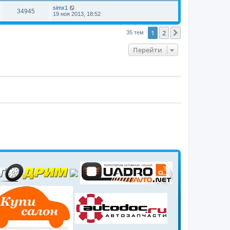
simx1
34945
19 ноя 2013, 18:52
1
2
След.
35 тем
Перейти