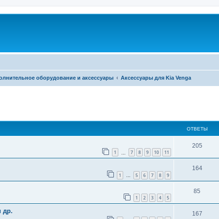
олнительное оборудование и аксессуары
Аксессуары для Kia Venga
ширенный поиск
ОТВЕТЫ
205
1
7
8
9
10
11
…
164
1
5
6
7
8
9
…
85
1
2
3
4
5
 др.
167