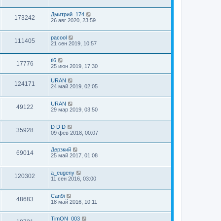
Дмитрий_174
173242
26 авг 2020, 23:59
pacool
111405
21 сен 2019, 10:57
ti6
17776
25 июн 2019, 17:30
URAN
124171
24 май 2019, 02:05
URAN
49122
29 мар 2019, 03:50
D D D
35928
09 фев 2018, 00:07
Дерзкий
69014
25 май 2017, 01:08
a_eugeny
120302
11 сен 2016, 03:00
Can9i
48683
18 май 2016, 10:11
TimON_003