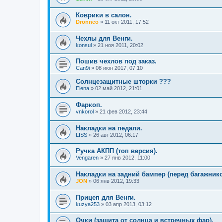
Коврики в салон.
Dronneo
»
11 окт 2011, 17:52
Чехлы для Венги.
konsul
»
21 ноя 2011, 20:02
Пошив чехлов под заказ.
Can9i
»
08 июн 2017, 07:10
Солнцезащитные шторки ???
Elena
»
02 май 2012, 21:01
Фаркоп.
vnkorol
»
21 фев 2012, 23:44
Накладки на педали.
LISS
»
26 авг 2012, 06:17
Ручка АКПП (топ версия).
Vengaren
»
27 янв 2012, 11:00
Накладки на задний бампер (перед багажнико
JON
»
06 янв 2012, 19:33
Прицеп для Венги.
kuzya253
»
03 апр 2013, 03:12
Очки (защита от солнца и встречных фар).