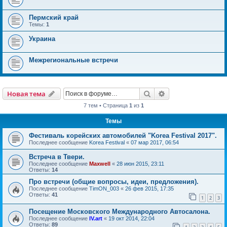
Пермский край
Темы:
1
Украина
Межрегиональные встречи
Поиск
Расширенный пои
Новая тема
7 тем • Страница
1
из
1
Темы
Фестиваль корейских автомобилей "Korea Festival 2017".
Последнее сообщение
Korea Festival
«
07 мар 2017, 06:54
Встреча в Твери.
Последнее сообщение
Maxwell
«
28 июн 2015, 23:11
Ответы:
14
Про встречи (общие вопросы, идеи, предложения).
Последнее сообщение
TimON_003
«
26 фев 2015, 17:35
Ответы:
41
1
2
3
Посещение Московского Международного Автосалона.
Последнее сообщение
IV.art
«
19 окт 2014, 22:04
Ответы:
89