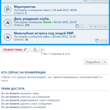
1
2
3
4
5
Мероприятие.
Последнее сообщение
simx1
«
03 май 2013, 08:00
Ответы:
6
День рождения клуба.
Последнее сообщение
Sanek
«
06 окт 2012, 19:33
Ответы:
224
1
9
10
11
12
…
Межклубная встреча под эгидой КМР.
Последнее сообщение
belka
«
28 июл 2012, 23:25
Ответы:
38
1
2
Новая тема
7 тем • Страница
1
из
1
Перейти
КТО СЕЙЧАС НА КОНФЕРЕНЦИИ
Сейчас этот форум просматривают: нет зарегистрированных пользователей и 1
гость
ПРАВА ДОСТУПА
Вы
не можете
начинать темы
Вы
не можете
отвечать на сообщения
Вы
не можете
редактировать свои сообщения
Вы
не можете
удалять свои сообщения
Вы
не можете
добавлять вложения