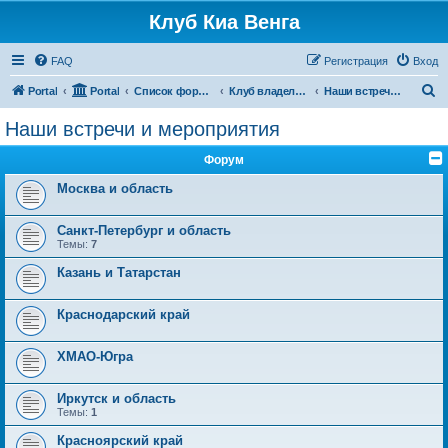
Клуб Киа Венга
FAQ
Регистрация
Вход
П
Portal
Portal
Список форумов
Клуб владельцев Kia Venga
Наши встречи и мероприятия
о
Наши встречи и мероприятия
и
Форум
с
к
Москва и область
Санкт-Петербург и область
Темы:
7
Казань и Татарстан
Краснодарский край
ХМАО-Югра
Иркутск и область
Темы:
1
Красноярский край