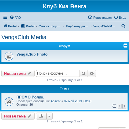
Клуб Киа Венга
FAQ
Регистрация
Вход
П
Portal
Portal
Список форумов
Клуб владельцев Kia Venga
VengaClub Media
о
VengaClub Media
и
Форум
с
к
VengaClub Photo
Поиск
Расширенный пои
Новая тема
1 тема • Страница
1
из
1
Темы
ПРОМО Ролик.
Последнее сообщение
Absent
«
02 май 2013, 00:00
Ответы:
36
1
2
Новая тема
1 тема • Страница
1
из
1