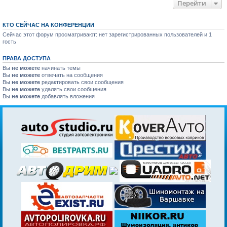
Перейти
КТО СЕЙЧАС НА КОНФЕРЕНЦИИ
Сейчас этот форум просматривают: нет зарегистрированных пользователей и 1
гость
ПРАВА ДОСТУПА
Вы
не можете
начинать темы
Вы
не можете
отвечать на сообщения
Вы
не можете
редактировать свои сообщения
Вы
не можете
удалять свои сообщения
Вы
не можете
добавлять вложения