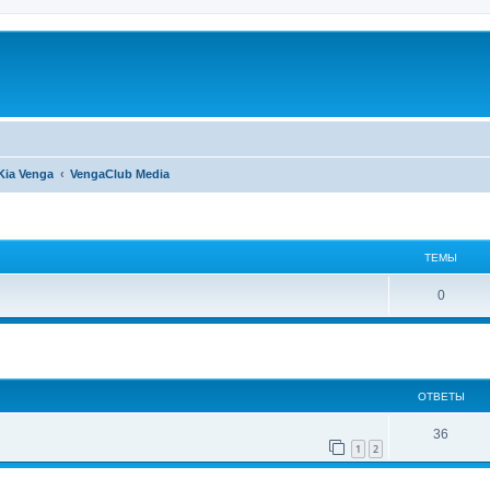
Kia Venga
VengaClub Media
ТЕМЫ
0
ширенный поиск
ОТВЕТЫ
36
1
2