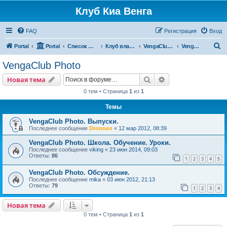
Клуб Киа Венга
FAQ
Регистрация
Вход
П
Portal
Portal
Список форумов
Клуб владельцев Kia Venga
VengaClub Media
VengaClub Photo
о
VengaClub Photo
и
Поиск
Расширенный пои
Новая тема
с
0 тем • Страница
1
из
1
к
Темы
VengaClub Photo. Выпуски.
Последнее сообщение
Dronneo
«
12 мар 2012, 08:39
VengaClub Photo. Школа. Обучение. Уроки.
Последнее сообщение
viking
«
23 июн 2014, 09:03
Ответы:
86
1
2
3
4
5
VengaClub Photo. Обсуждение.
Последнее сообщение
mika
«
03 июн 2012, 21:13
Ответы:
79
1
2
3
4
Новая тема
0 тем • Страница
1
из
1