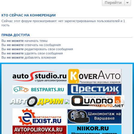
Перейти
КТО СЕЙЧАС НА КОНФЕРЕНЦИИ
Сейчас этот форум просматривают: нет зарегистрированных пользователей и 1
гость
ПРАВА ДОСТУПА
Вы
не можете
начинать темы
Вы
не можете
отвечать на сообщения
Вы
не можете
редактировать свои сообщения
Вы
не можете
удалять свои сообщения
Вы
не можете
добавлять вложения