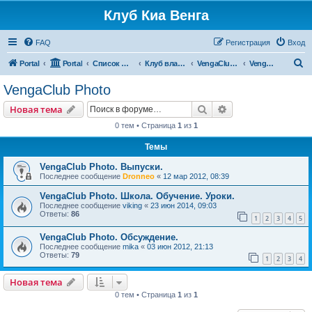
Клуб Киа Венга
FAQ
Регистрация
Вход
П
Portal
Portal
Список форумов
Клуб владельцев Kia Venga
VengaClub Media
VengaClub Photo
о
VengaClub Photo
и
Поиск
Расширенный пои
Новая тема
с
0 тем • Страница
1
из
1
к
Темы
VengaClub Photo. Выпуски.
Последнее сообщение
Dronneo
«
12 мар 2012, 08:39
VengaClub Photo. Школа. Обучение. Уроки.
Последнее сообщение
viking
«
23 июн 2014, 09:03
Ответы:
86
1
2
3
4
5
VengaClub Photo. Обсуждение.
Последнее сообщение
mika
«
03 июн 2012, 21:13
Ответы:
79
1
2
3
4
Новая тема
0 тем • Страница
1
из
1