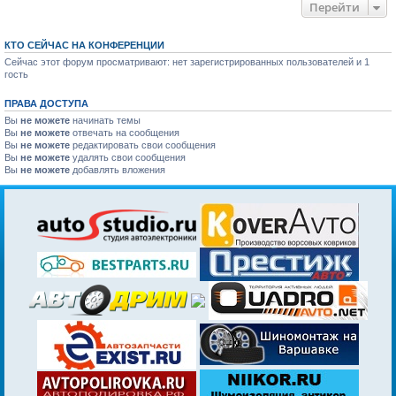
Перейти
КТО СЕЙЧАС НА КОНФЕРЕНЦИИ
Сейчас этот форум просматривают: нет зарегистрированных пользователей и 1
гость
ПРАВА ДОСТУПА
Вы
не можете
начинать темы
Вы
не можете
отвечать на сообщения
Вы
не можете
редактировать свои сообщения
Вы
не можете
удалять свои сообщения
Вы
не можете
добавлять вложения