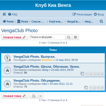
Клуб Киа Венга
FAQ
Регистрация
Вход
П
Portal
Portal
Список форумов
Клуб владельцев Kia Venga
VengaClub Media
VengaClub Photo
о
VengaClub Photo
и
Поиск
Расширенный пои
Новая тема
с
0 тем • Страница
1
из
1
к
Темы
VengaClub Photo. Выпуски.
Последнее сообщение
Dronneo
«
12 мар 2012, 08:39
VengaClub Photo. Школа. Обучение. Уроки.
Последнее сообщение
viking
«
23 июн 2014, 09:03
Ответы:
86
1
2
3
4
5
VengaClub Photo. Обсуждение.
Последнее сообщение
mika
«
03 июн 2012, 21:13
Ответы:
79
1
2
3
4
Новая тема
0 тем • Страница
1
из
1