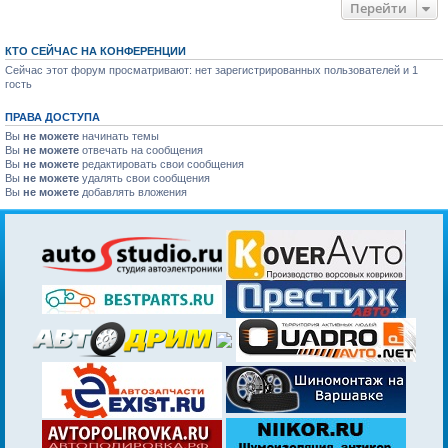
Перейти
КТО СЕЙЧАС НА КОНФЕРЕНЦИИ
Сейчас этот форум просматривают: нет зарегистрированных пользователей и 1
гость
ПРАВА ДОСТУПА
Вы
не можете
начинать темы
Вы
не можете
отвечать на сообщения
Вы
не можете
редактировать свои сообщения
Вы
не можете
удалять свои сообщения
Вы
не можете
добавлять вложения