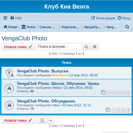
Клуб Киа Венга
FAQ
Регистрация
Вход
П
Portal
Portal
Список форумов
Клуб владельцев Kia Venga
VengaClub Media
VengaClub Photo
о
VengaClub Photo
и
Поиск
Расширенный пои
Новая тема
с
0 тем • Страница
1
из
1
к
Темы
VengaClub Photo. Выпуски.
Последнее сообщение
Dronneo
«
12 мар 2012, 08:39
VengaClub Photo. Школа. Обучение. Уроки.
Последнее сообщение
viking
«
23 июн 2014, 09:03
Ответы:
86
1
2
3
4
5
VengaClub Photo. Обсуждение.
Последнее сообщение
mika
«
03 июн 2012, 21:13
Ответы:
79
1
2
3
4
Новая тема
0 тем • Страница
1
из
1