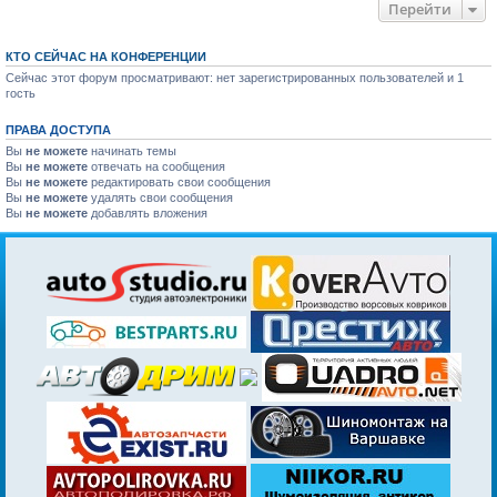
Перейти
КТО СЕЙЧАС НА КОНФЕРЕНЦИИ
Сейчас этот форум просматривают: нет зарегистрированных пользователей и 1
гость
ПРАВА ДОСТУПА
Вы
не можете
начинать темы
Вы
не можете
отвечать на сообщения
Вы
не можете
редактировать свои сообщения
Вы
не можете
удалять свои сообщения
Вы
не можете
добавлять вложения